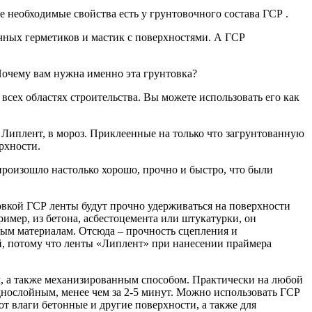
 необходимые свойства есть у грунтовочного состава ГСР .
очных герметиков и мастик с поверхностями. А ГСР
Почему вам нужна именно эта грунтовка?
сех областях строительства. Вы можете использовать его как
Липлент, в мороз. Приклеенные на только что загрунтованную
рхности.
роизошло настолько хорошо, прочно и быстро, что были
вкой ГСР ленты будут прочно удерживаться на поверхности
ример, из бетона, асбестоцемента или штукатурки, он
ым материалам. Отсюда – прочность сцепления и
й, потому что ленты «Липлент» при нанесении праймера
м, а также механизированным способом. Практически на любой
нослойным, менее чем за 2-5 минут. Можно использовать ГСР
 влаги бетонные и другие поверхности, а также для