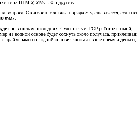
ики типа НГМ-У, УМС-50 и другие.
на вопроса. Стоимость монтажа порядком удешевляется, если исп
400г/м2.
удет не в пользу последних. Судите сами: ГСР работает зимой, 
ер на водной основе будет сохнуть около получаса, приклеивани
с праймерами на водной основе экономит ваше время и деньги,