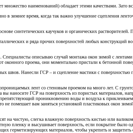
т множество наименований) обладает этими качествами. Зато все
нно в зимнее время, когда так важно улучшение сцепления лент
снове синтетических каучуков и органических растворителей. 
аллических и ряда прочих поверхностей любых конструкций во в
 Специалисты описываю случай монтажа окон зимой с лентами 
т оконного проема, они моментально пристали к бетонной пове
ых швов. Нанесли ГСР – и сцепление мастики с поверхностью п
опроницаемых лент со стеновым проемом на много лет. С грунто
да вы наносите ГСР на поверхность из пористых материалов, нап
, препятствующий проникновению воды и воздуха к приклеиваем
то не помешает вам заняться установкой пластиковых окон зимо
сят на чистую, слегка влажную поверхность кистью или валико
тную пленку и высушивает поверхность, если покрытие было од
их герметизирующих материалов, чтобы укрепить и защитить от