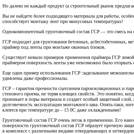
Но далеко не каждый продукт (а строительный рынок предлагае
Вы не найдете более подходящего материала для работы, особе
способствует монтажу лент при минусовых температурах!
Однокомпонентный грунтовочный состав ГСР — это смесь на о
ГСР подходит для грунтования бетонных, асбестобетонных, мет
праймер под ленты при монтаже оконных блоков.
Существует немало примеров применения праймера ГСР зимой.
праймером поверхность ленты уже невозможно было оторвать о
Еще один пример использования ГСР :заделывание межпанельн
удивлены даже профессионалы.
ГСР – гарантия прочности сцепления пароизоляционных и пар
стенового проема, не теряя клеящих свойств. Это понятно, ког
проникает в поры материала и создает особый защитный слой
долговечность эксплуатации монтажного шва. Опять-таки, нич
клеятся при температуре до – 15 0С даже охлажденными!
Грунтовочный состав ГСР очень легок в применении. Его нано
поверхности грунтовочный состав ГСР образует прочную защи
в комплексе с различными видами отвердевающих и нетвердеющ