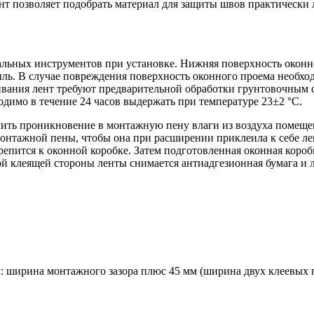
нт позволяет подобрать материал для защиты швов практически 
альных инструментов при установке. Нижняя поверхность оконн
ыль. В случае повреждения поверхность оконного проема необхо
еивания лент требуют предварительной обработки грунтовочным
димо в течение 24 часов выдержать при температуре 23±2 °С.
чить проникновение в монтажную пену влаги из воздуха помеще
монтажной пены, чтобы она при расширении приклеила к себе ле
репится к оконной коробке. Затем подготовленная оконная короб
й клеящей стороны ленты снимается антиадгезионная бумага и л
 ширина монтажного зазора плюс 45 мм (ширина двух клеевых п