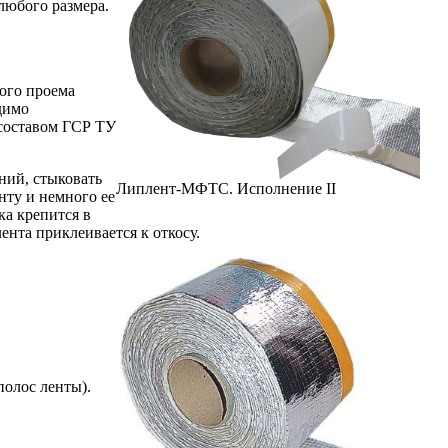
любого размера.
ого проема
димо
 составом ГСР ТУ
ний, стыковать
Липлент-МФТС. Исполнение II
нту и немного ее
ка крепится в
ента приклеивается к откосу.
олос ленты).