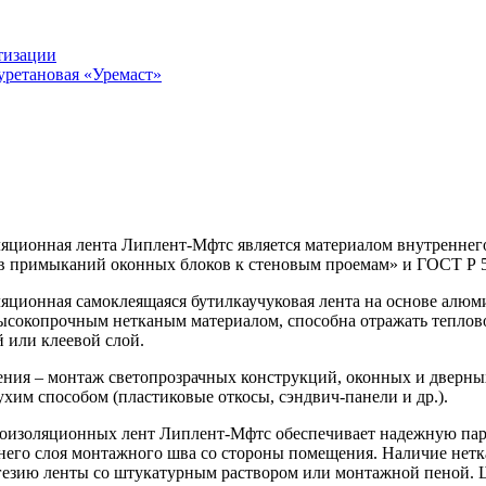
тизации
уретановая «Уремаст»
ляционная лента Липлент-Мфтс является материалом внутренне
в примыканий оконных блоков к стеновым проемам» и ГОСТ Р 5
ляционная самоклеящаяся бутилкаучуковая лента на основе алю
сокопрочным нетканым материалом, способна отражать тепловое
 или клеевой слой.
ния – монтаж светопрозрачных конструкций, оконных и дверных
ухим способом (пластиковые откосы, сэндвич-панели и др.).
оизоляционных лент Липлент-Мфтс обеспечивает надежную па
него слоя монтажного шва со стороны помещения. Наличие нетк
дгезию ленты со штукатурным раствором или монтажной пеной.