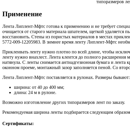
типоразмеров ле
Применение
Лента Липлент-Мфтс готова к применению и не требует специ
очищается от старого материала шпателем, щеткой удаляется п
восстановить. Стены из пористых материалов в местах прикл
5772-009-12205983. В зимнее время ленту Липлент-Мфтс необхо
Приклеивать ленту нужно плотно по всей длине, чтобы исклю
ленту нужно внахлест. Лента клеится до полного расширения 
натянула. С ленты снимается антиадгезионная бумага и лента к
оконном проеме, монтажный зазор заполняется пеной. Со второ
Лента Липлент-Мфтс поставляется в рулонах. Размеры бывают:
ширина: от 40 до 400 мм;
длина: 24 м в рулоне.
Возможно изготовление других типоразмеров лент по заказу.
Рекомендуемая ширина ленты подбирается следующим образом:
Сертификаты: