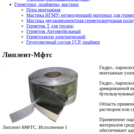
Герметики, праймеры, мастики
Пена монтажная
Мастика НГМУ: нетвердеющий материал для герме
Мастика двухкомпонентная герметизирующая поли
Герметик Т для теплиц
Герметик Автомобильный
Герметизатор электрический
Грунтовочный состав ГСР, праймер
Липлент-Мфтс
Гидро-, пароизо
монтажные узло
Гидро-, пароизо
армированной вы
бутилкаучуковый
Область примене
раствором или с
Применение пар
материалов сред
Липлент-МФТС. Исполнение I
обеспечивает а