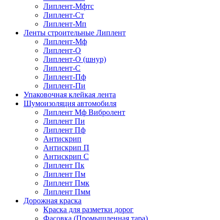
Липлент-Мфтс
Липлент-Ст
Липлент-Мп
Ленты строительные Липлент
Липлент-Мф
Липлент-О
Липлент-О (шнур)
Липлент-С
Липлент-Пф
Липлент-Пи
Упаковочная клейкая лента
Шумоизоляция автомобиля
Липлент Мф Вибролент
Липлент Пи
Липлент Пф
Антискрип
Антискрип П
Антискрип С
Липлент Пк
Липлент Пм
Липлент Пмк
Липлент Пмм
Дорожная краска
Краска для разметки дорог
Фасовка (Промышленная тара)