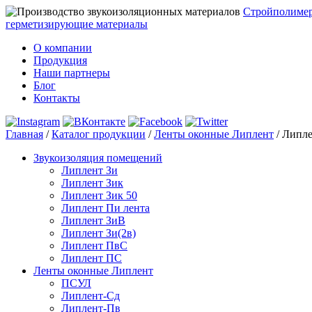
Стройполиме
герметизирующие материалы
О компании
Продукция
Наши партнеры
Блог
Контакты
Главная
/
Каталог продукции
/
Ленты оконные Липлент
/
Липле
Звукоизоляция помещений
Липлент Зи
Липлент Зик
Липлент Зик 50
Липлент Пи лента
Липлент ЗиВ
Липлент Зи(2в)
Липлент ПвC
Липлент ПС
Ленты оконные Липлент
ПСУЛ
Липлент-Сд
Липлент-Пв