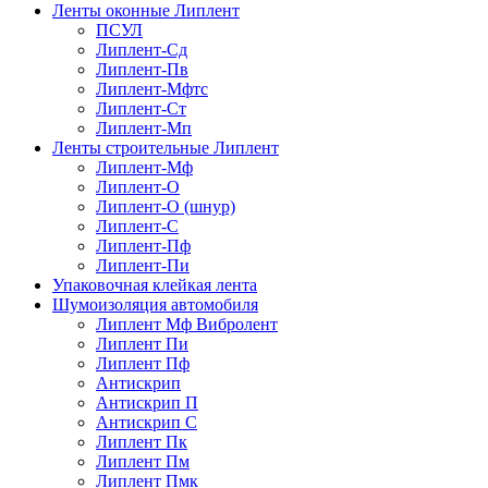
Ленты оконные Липлент
ПСУЛ
Липлент-Сд
Липлент-Пв
Липлент-Мфтс
Липлент-Ст
Липлент-Мп
Ленты строительные Липлент
Липлент-Мф
Липлент-О
Липлент-О (шнур)
Липлент-С
Липлент-Пф
Липлент-Пи
Упаковочная клейкая лента
Шумоизоляция автомобиля
Липлент Мф Вибролент
Липлент Пи
Липлент Пф
Антискрип
Антискрип П
Антискрип С
Липлент Пк
Липлент Пм
Липлент Пмк