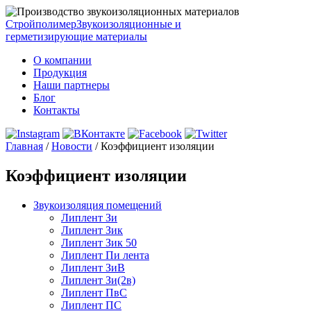
Стройполимер
Звукоизоляционные и
герметизирующие материалы
О компании
Продукция
Наши партнеры
Блог
Контакты
Главная
/
Новости
/
Коэффициент изоляции
Коэффициент изоляции
Звукоизоляция помещений
Липлент Зи
Липлент Зик
Липлент Зик 50
Липлент Пи лента
Липлент ЗиВ
Липлент Зи(2в)
Липлент ПвC
Липлент ПС