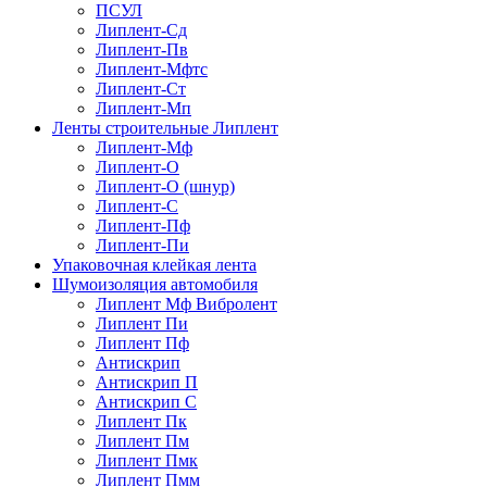
ПСУЛ
Липлент-Сд
Липлент-Пв
Липлент-Мфтс
Липлент-Ст
Липлент-Мп
Ленты строительные Липлент
Липлент-Мф
Липлент-О
Липлент-О (шнур)
Липлент-С
Липлент-Пф
Липлент-Пи
Упаковочная клейкая лента
Шумоизоляция автомобиля
Липлент Мф Вибролент
Липлент Пи
Липлент Пф
Антискрип
Антискрип П
Антискрип С
Липлент Пк
Липлент Пм
Липлент Пмк
Липлент Пмм