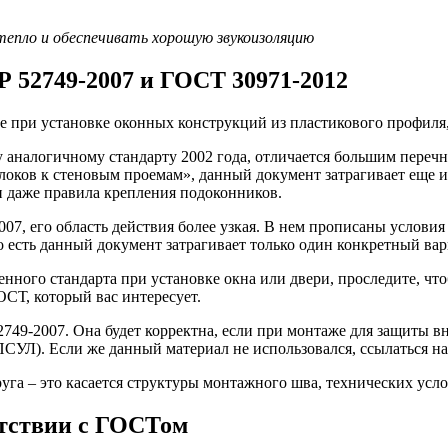
епло и обеспечивать хорошую звукоизоляцию
 52749-2007 и ГОСТ 30971-2012
 при установке оконных конструкций из пластикового профиля,
аналогичному стандарту 2002 года, отличается большим перечн
ов к стеновым проемам», данный документ затрагивает еще и 
 даже правила крепления подоконников.
07, его область действия более узкая. В нем прописаны услови
То есть данный документ затрагивает только один конкретный ва
енного стандарта при установке окна или двери, проследите, чт
ОСТ, который вас интересует.
749-2007. Она будет корректна, если при монтаже для защиты в
УЛ). Если же данный материал не использовался, ссылаться на
га – это касается структуры монтажного шва, технических усло
етствии с ГОСТом