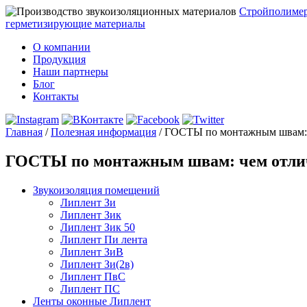
Стройполиме
герметизирующие материалы
О компании
Продукция
Наши партнеры
Блог
Контакты
Главная
/
Полезная информация
/
ГОСТЫ по монтажным швам: 
ГОСТЫ по монтажным швам: чем отлич
Звукоизоляция помещений
Липлент Зи
Липлент Зик
Липлент Зик 50
Липлент Пи лента
Липлент ЗиВ
Липлент Зи(2в)
Липлент ПвC
Липлент ПС
Ленты оконные Липлент