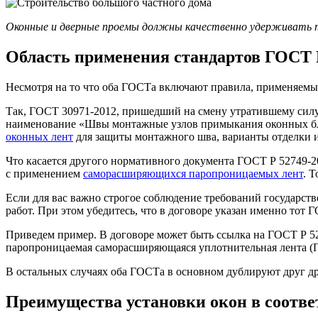
Оконные и дверные проемы должны качественно удерживать т
Область применения стандартов ГОСТ Р
Несмотря на то что оба ГОСТа включают правила, применяемые
Так, ГОСТ 30971-2012, пришедший на смену утратившему силу 
наименование «Швы монтажные узлов примыкания оконных блок
оконных лент
для защиты монтажного шва, варианты отделки и
Что касается другого нормативного документа ГОСТ Р 52749-20
с применением
саморасширяющихся паропроницаемых лент
. 
Если для вас важно строгое соблюдение требований государств
работ. При этом убедитесь, что в договоре указан именно тот Г
Приведем пример. В договоре может быть ссылка на ГОСТ Р 52
паропроницаемая саморасширяющаяся уплотнительная лента (ПС
В остальных случаях оба ГОСТа в основном дублируют друг дру
Преимущества установки окон в соотв