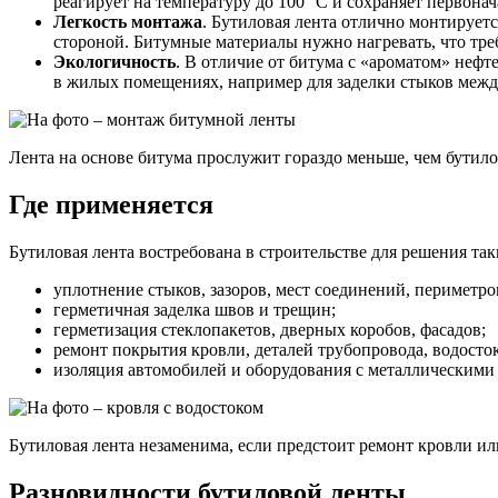
реагирует на температуру до 100 °С и сохраняет первонач
Легкость монтажа
. Бутиловая лента отлично монтируетс
стороной. Битумные материалы нужно нагревать, что тре
Экологичность
. В отличие от битума с «ароматом» нефт
в жилых помещениях, например для заделки стыков межд
Лента на основе битума прослужит гораздо меньше, чем бутило
Где применяется
Бутиловая лента востребована в строительстве для решения так
уплотнение стыков, зазоров, мест соединений, периметро
герметичная заделка швов и трещин;
герметизация стеклопакетов, дверных коробов, фасадов;
ремонт покрытия кровли, деталей трубопровода, водосток
изоляция автомобилей и оборудования с металлическими
Бутиловая лента незаменима, если предстоит ремонт кровли ил
Разновидности бутиловой ленты