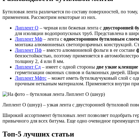
Бутиловая лента различается по составу поверхностей, по том
применения. Рассмотрим некоторые из них.
Липлент О
– черная или бежевая лента с
двусторонней б
для изоляции водопропускных труб. Представлена в широк
Липлент Мф
– лента с
односторонним бутиловым слоем
монтажа алюминиевых светопрозрачных конструкций. Ст
Липлент Пф
– вместо алюминиевой фольги в ее составе
ф
бензостойкостью, поэтому применяется в автомобилестро
толщину 2, 4 или 8 мм.
Липлент Сд
– имеет с одной стороны
две узкие клеящие
герметизации оконных сливов и балконных дверей. Ширин
Липлент Мфтс
– может иметь бутилкаучуковый слой с од
прочным нетканым материалом. Применяется внутри при м
Липлент О (шнур) – узкая лента с двусторонней бутиловой по
Широкий ассортимент бутиловых лент позволяет подобрать ге
привычного для всех битума. Еще одно очевидное преимущество
Топ-5 лучших статьи