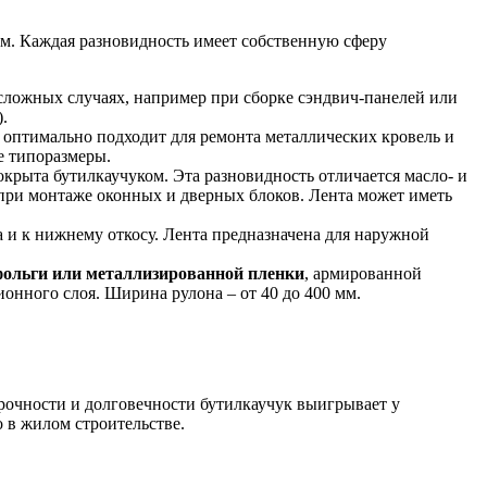
рам. Каждая разновидность имеет собственную сферу
 сложных случаях, например при сборке сэндвич-панелей или
.
а оптимально подходит для ремонта металлических кровель и
е типоразмеры.
окрыта бутилкаучуком. Эта разновидность отличается масло- и
 при монтаже оконных и дверных блоков. Лента может иметь
а и к нижнему откосу. Лента предназначена для наружной
ольги или металлизированной пленки
, армированной
онного слоя. Ширина рулона – от 40 до 400 мм.
рочности и долговечности бутилкаучук выигрывает у
 в жилом строительстве.