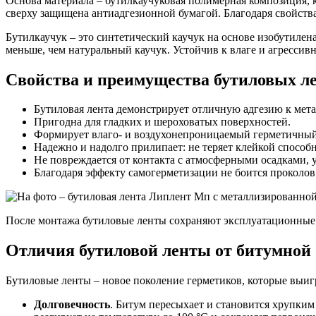
Основа материала – бутилкаучуковая полимерная композиция, ко
сверху защищена антиадгезионной бумагой. Благодаря свойств
Бутилкаучук – это синтетический каучук на основе изобутилена
меньше, чем натуральный каучук. Устойчив к влаге и агресси
Свойства и преимущества бутиловых л
Бутиловая лента демонстрирует отличную адгезию к металл
Пригодна для гладких и шероховатых поверхностей.
Формирует влаго- и воздухонепроницаемый герметичный
Надежно и надолго прилипает: не теряет клейкой способн
Не повреждается от контакта с атмосферными осадками, 
Благодаря эффекту самогерметизации не боится проколов 
После монтажа бутиловые ленты сохраняют эксплуатационные 
Отличия бутиловой ленты от битумной
Бутиловые ленты – новое поколение герметиков, которые выи
Долговечность
. Битум пересыхает и становится хрупким 