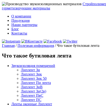
Стройполиме
герметизирующие материалы
О компании
Продукция
Наши партнеры
Блог
Контакты
Главная
/
Полезная информация
/
Что такое бутиловая лента
Что такое бутиловая лента
Звукоизоляция помещений
Липлент Зи
Липлент Зик
Липлент Зик 50
Липлент Пи лента
Липлент ЗиВ
Липлент Зи(2в)
Липлент ПвC
Липлент ПС
Ленты оконные Липлент