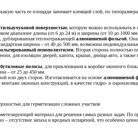
у, какую часть ее площади занимает клеящий слой, по типоразме
утилкаучуковой поверхностью
, которую можно использовать в
ом диапазоне длины (от 6 до 24 м) и ширины (от 10 до 1000 мм)
, дублированная теплоотражающей
алюминиевой фольгой
. Он
андартная ширина – от 40 до 500 мм, возможны индивидуальны
ольгированный пенополиэтилен
. Вторая сторона полностью п
ении, для изоляции дверей, капота, крыши, днища авто, а также
 бутиловые полосы
, для приклеивания к коробке оконного блок
а – от 25 до 450 мм.
ной или двух сторон. Изготавливается на основе
алюминиевой ф
онтаже оконных конструкций, в качестве гидро- и пароизоляци
верхностью для герметизации сложных участков
рметизирующий материал для решения самых разных задач. По п
 – отсутствие запаха и вредных испарений, что особенно ценно