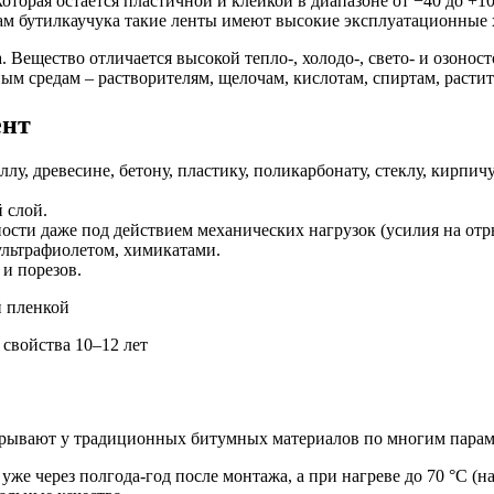
торая остается пластичной и клейкой в диапазоне от −40 до +10
ам бутилкаучука такие ленты имеют высокие эксплуатационные 
. Вещество отличается высокой тепло-, холодо-, свето- и озонос
вным средам – растворителям, щелочам, кислотам, спиртам, рас
ент
у, древесине, бетону, пластику, поликарбонату, стеклу, кирпич
 слой.
ости даже под действием механических нагрузок (усилия на отр
ультрафиолетом, химикатами.
и порезов.
свойства 10–12 лет
грывают у традиционных битумных материалов по многим парам
уже через полгода-год после монтажа, а при нагреве до 70 °С (н