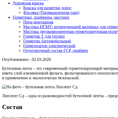
Дорожная краска
Краска для разметки дорог
Фасовка (Промышленная тара)
Герметики, праймеры, мастики
Пена монтажная
Мастика НГМУ: нетвердеющий материал для герме
Мастика двухкомпонентная герметизирующая поли
Герметик Т для теплиц
Герметик Автомобильный
Герметизатор электрический
Грунтовочный состав ГСР, праймер
Опубликовано : 02.03.2020
Бутиловая лента – это современный герметизирующий материал
иметь слой алюминиевой фольги, фольгированного пенополиэти
в применении и экологически безопасной.
Липлент Сд – одна из разновидностей бутиловой ленты – пред
Состав