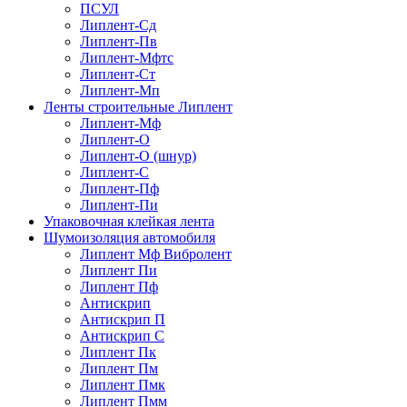
ПСУЛ
Липлент-Сд
Липлент-Пв
Липлент-Мфтс
Липлент-Ст
Липлент-Мп
Ленты строительные Липлент
Липлент-Мф
Липлент-О
Липлент-О (шнур)
Липлент-С
Липлент-Пф
Липлент-Пи
Упаковочная клейкая лента
Шумоизоляция автомобиля
Липлент Мф Вибролент
Липлент Пи
Липлент Пф
Антискрип
Антискрип П
Антискрип С
Липлент Пк
Липлент Пм
Липлент Пмк
Липлент Пмм