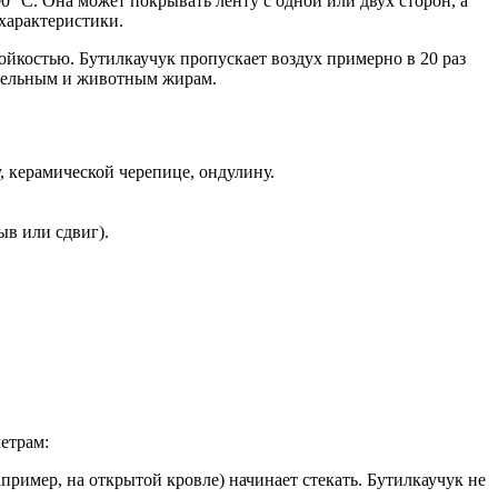
0 °С. Она может покрывать ленту с одной или двух сторон, а
характеристики.
тойкостью. Бутилкаучук пропускает воздух примерно в 20 раз
тительным и животным жирам.
у, керамической черепице, ондулину.
ыв или сдвиг).
етрам:
апример, на открытой кровле) начинает стекать. Бутилкаучук не