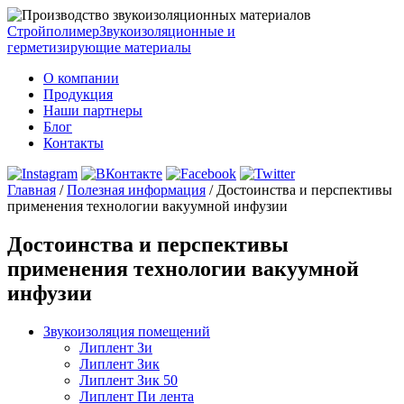
Стройполимер
Звукоизоляционные и
герметизирующие материалы
О компании
Продукция
Наши партнеры
Блог
Контакты
Главная
/
Полезная информация
/
Достоинства и перспективы
применения технологии вакуумной инфузии
Достоинства и перспективы
применения технологии вакуумной
инфузии
Звукоизоляция помещений
Липлент Зи
Липлент Зик
Липлент Зик 50
Липлент Пи лента