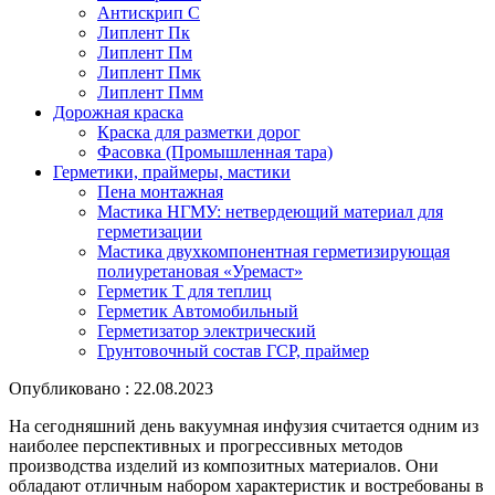
Антискрип С
Липлент Пк
Липлент Пм
Липлент Пмк
Липлент Пмм
Дорожная краска
Краска для разметки дорог
Фасовка (Промышленная тара)
Герметики, праймеры, мастики
Пена монтажная
Мастика НГМУ: нетвердеющий материал для
герметизации
Мастика двухкомпонентная герметизирующая
полиуретановая «Уремаст»
Герметик Т для теплиц
Герметик Автомобильный
Герметизатор электрический
Грунтовочный состав ГСР, праймер
Опубликовано : 22.08.2023
На сегодняшний день вакуумная инфузия считается одним из
наиболее перспективных и прогрессивных методов
производства изделий из композитных материалов. Они
обладают отличным набором характеристик и востребованы в