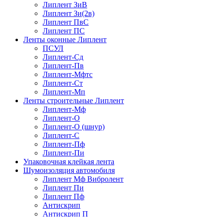
Липлент ЗиВ
Липлент Зи(2в)
Липлент ПвC
Липлент ПС
Ленты оконные Липлент
ПСУЛ
Липлент-Сд
Липлент-Пв
Липлент-Мфтс
Липлент-Ст
Липлент-Мп
Ленты строительные Липлент
Липлент-Мф
Липлент-О
Липлент-О (шнур)
Липлент-С
Липлент-Пф
Липлент-Пи
Упаковочная клейкая лента
Шумоизоляция автомобиля
Липлент Мф Вибролент
Липлент Пи
Липлент Пф
Антискрип
Антискрип П