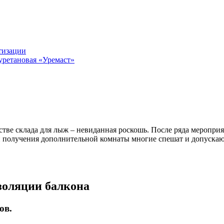
тизации
уретановая «Уремаст»
стве склада для лыж – невиданная роскошь. После ряда меропр
 получения дополнительной комнаты многие спешат и допускают
золяции балкона
ов.