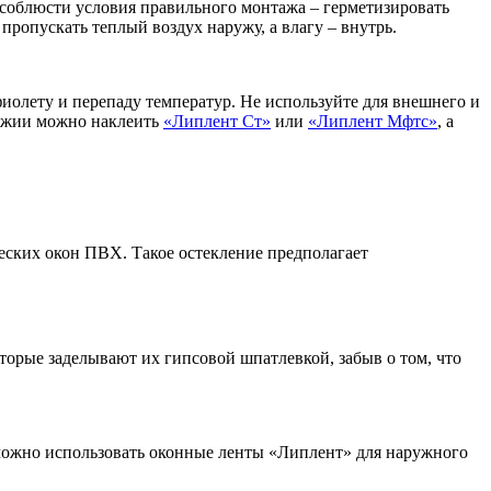
 соблюсти условия правильного монтажа – герметизировать
пропускать теплый воздух наружу, а влагу – внутрь.
олету и перепаду температур. Не используйте для внешнего и
оджии можно наклеить
«Липлент Ст»
или
«Липлент Мфтс»
, а
ческих окон ПВХ. Такое остекление предполагает
орые заделывают их гипсовой шпатлевкой, забыв о том, что
можно использовать оконные ленты «Липлент» для наружного