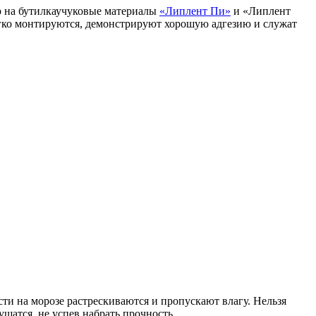
р на бутилкаучуковые материалы
«Липлент Пи»
и «Липлент
егко монтируются, демонстрируют хорошую адгезию и служат
ти на морозе растрескиваются и пропускают влагу. Нельзя
ушатся, не успев набрать прочность.