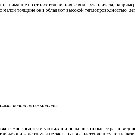
ите внимание на относительно новые виды утеплителя, наприме
ьно малой толщине они обладают высокой теплопроводностью, л
лоджии почти не сократится
же самое касается и монтажной пены: некоторые ее разновиднос
воры: они замерзнут и не застынут, а с наступлением тепла разр