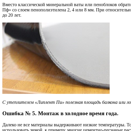
Вместо классической минеральной ваты или пеноблоков обрат
Пф» со слоем пенополиэтилена 2, 4 или 8 мм. При относител
до 20 лет.
С утеплителем «Липлент Пи» полезная площадь балкона или 
Ошибка № 5. Монтаж в холодное время года.
Далеко не все материалы выдерживают низкие температуры. То 
использовать зимой, к примеру, многие цементно-песчаные раст