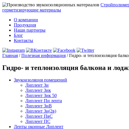
Стройполиме
герметизирующие материалы
О компании
Продукция
Наши партнеры
Блог
Контакты
Главная
/
Полезная информация
/
Гидро- и теплоизоляция балк
Гидро- и теплоизоляция балкона и лод
Звукоизоляция помещений
Липлент Зи
Липлент Зик
Липлент Зик 50
Липлент Пи лента
Липлент ЗиВ
Липлент Зи(2в)
Липлент ПвC
Липлент ПС
Ленты оконные Липлент