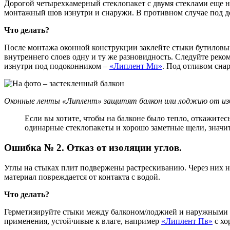
Дорогой четырехкамерный стеклопакет с двумя стеклами еще н
монтажный шов изнутри и снаружи. В противном случае под дейс
Что делать?
После монтажа оконной конструкции заклейте стыки бутиловым
внутреннего слоев одну и ту же разновидность. Следуйте рек
изнутри под подоконником –
«Липлент Мп»
. Под отливом сна
Оконные ленты «Липлент» защитят балкон или лоджию от из
Если вы хотите, чтобы на балконе было тепло, откажите
одинарные стеклопакеты и хорошо заметные щели, значит, 
Ошибка № 2. Отказ от изоляции углов.
Углы на стыках плит подвержены растрескиванию. Через них н
материал повреждается от контакта с водой.
Что делать?
Герметизируйте стыки между балконом/лоджией и наружными с
применения, устойчивые к влаге, например
«Липлент Пв»
с хо