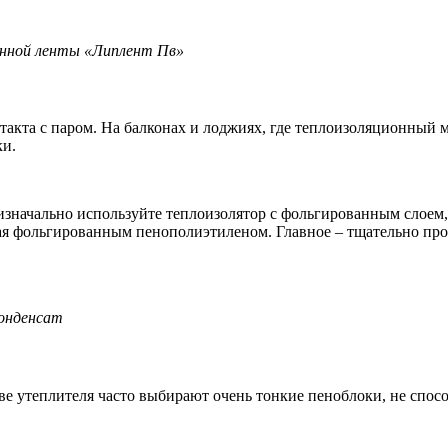
онной ленты «Липлент Пв»
такта с паром. На балконах и лоджиях, где теплоизоляционный
ки.
ачально используйте теплоизолятор с фольгированным слоем, к
ая фольгированным пенополиэтиленом. Главное – тщательно пр
конденсат
ве утеплителя часто выбирают очень тонкие пеноблоки, не спосо