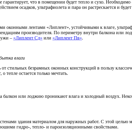
е гарантирует, что в помещении будет тепло и сухо. Необходимо
твием осадков, ультрафиолета и пара он растрескается и будет 
и оконными лентами «Липлент», устойчивыми к влаге, ультрафи
омендациям производителя. По периметру внутри балкона или л
ружи –
«Липлент Сд»
или
«Липлент Пв»
.
бытка влаги
сь от стильных безрамных оконных конструкций в пользу класси
о тепле остается только мечтать.
а балкон или лоджию проникают влага и холодный воздух. Некот
тенами здания материалом для наружных работ. С этой целью 
рошими гидро-, тепло- и пароизоляционными свойствами.