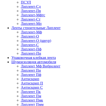
ПСУЛ
Липлент-Сд
Липлент-Пв
Липлент-Мфтс
Липлент-Ст
Липлент-Мп
Ленты строительные Липлент
Липлент-Мф
Липлент-О
Липлент-О (шнур)
Липлент-С
Липлент-Пф
Липлент-Пи
Упаковочная клейкая лента
Шумоизоляция автомобиля
Липлент Мф Вибролент
Липлент Пи
Липлент Пф
Антискрип
Антискрип П
Антискрип С
Липлент Пк
Липлент Пм
Липлент Пмк
Липлент Пмм