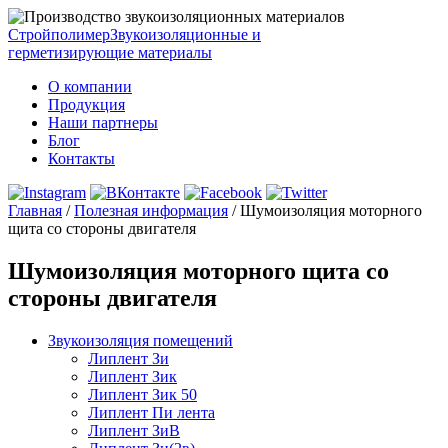
Стройполимер
Звукоизоляционные и
герметизирующие материалы
О компании
Продукция
Наши партнеры
Блог
Контакты
Главная
/
Полезная информация
/
Шумоизоляция моторного
щита со стороны двигателя
Шумоизоляция моторного щита со
стороны двигателя
Звукоизоляция помещений
Липлент Зи
Липлент Зик
Липлент Зик 50
Липлент Пи лента
Липлент ЗиВ