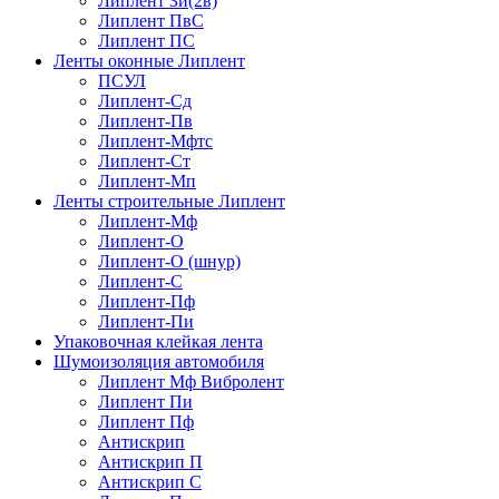
Липлент Зи(2в)
Липлент ПвC
Липлент ПС
Ленты оконные Липлент
ПСУЛ
Липлент-Сд
Липлент-Пв
Липлент-Мфтс
Липлент-Ст
Липлент-Мп
Ленты строительные Липлент
Липлент-Мф
Липлент-О
Липлент-О (шнур)
Липлент-С
Липлент-Пф
Липлент-Пи
Упаковочная клейкая лента
Шумоизоляция автомобиля
Липлент Мф Вибролент
Липлент Пи
Липлент Пф
Антискрип
Антискрип П
Антискрип С