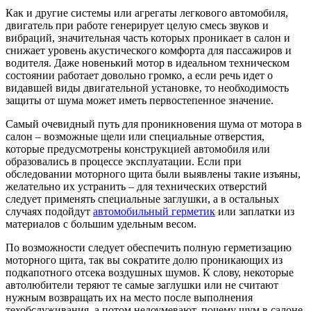
Как и другие системы или агрегаты легкового автомобиля,
двигатель при работе генерирует целую смесь звуков и
вибраций, значительная часть которых проникает в салон и
снижает уровень акустического комфорта для пассажиров и
водителя. Даже новенький мотор в идеальном техническом
состоянии работает довольно громко, а если речь идет о
видавшей виды двигательной установке, то необходимость
защиты от шума может иметь первостепенное значение.
Самый очевидный путь для проникновения шума от мотора в
салон – возможные щели или специальные отверстия,
которые предусмотрены конструкцией автомобиля или
образовались в процессе эксплуатации. Если при
обследовании моторного щита были выявлены такие изъяны,
желательно их устранить – для технических отверстий
следует применять специальные заглушки, а в остальных
случаях подойдут
автомобильный герметик
или заплатки из
материалов с большим удельным весом.
По возможности следует обеспечить полную герметизацию
моторного щита, так вы сократите долю проникающих из
подкапотного отсека воздушных шумов. К слову, некоторые
автолюбители теряют те самые заглушки или не считают
нужным возвращать их на место после выполнения
техобслуживания, а потом недоумевают, почему шум в салоне