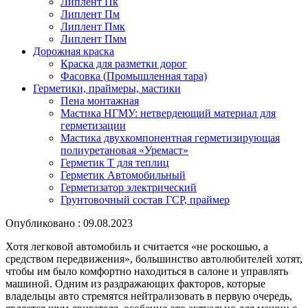
Липлент Пк
Липлент Пм
Липлент Пмк
Липлент Пмм
Дорожная краска
Краска для разметки дорог
Фасовка (Промышленная тара)
Герметики, праймеры, мастики
Пена монтажная
Мастика НГМУ: нетвердеющий материал для
герметизации
Мастика двухкомпонентная герметизирующая
полиуретановая «Уремаст»
Герметик Т для теплиц
Герметик Автомобильный
Герметизатор электрический
Грунтовочный состав ГСР, праймер
Опубликовано : 09.08.2023
Хотя легковой автомобиль и считается «не роскошью, а
средством передвижения», большинство автолюбителей хотят,
чтобы им было комфортно находиться в салоне и управлять
машиной. Одним из раздражающих факторов, которые
владельцы авто стремятся нейтрализовать в первую очередь,