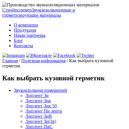
Стройполимер
Звукоизоляционные и
герметизирующие материалы
О компании
Продукция
Наши партнеры
Блог
Контакты
Главная
/
Полезная информация
/
Как выбрать кузовной
герметик
Как выбрать кузовной герметик
Звукоизоляция помещений
Липлент Зи
Липлент Зик
Липлент Зик 50
Липлент Пи лента
Липлент ЗиВ
Липлент Зи(2в)
Липлент ПвC