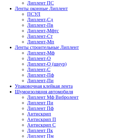
Липлент ПС
Ленты оконные Липлент
ПСУЛ
Липлент-Сд
Липлент-Пв
Липлент-Мфтс
Липлент-Ст
Липлент-Мп
Ленты строительные Липлент
Липлент-Мф
Липлент-О
Липлент-О (шнур)
Липлент-С
Липлент-Пф
Липлент-Пи
Упаковочная клейкая лента
Шумоизоляция автомобиля
Липлент Мф Вибролент
Липлент Пи
Липлент Пф
Антискрип
Антискрип П
Антискрип С
Липлент Пк
Липлент Пм