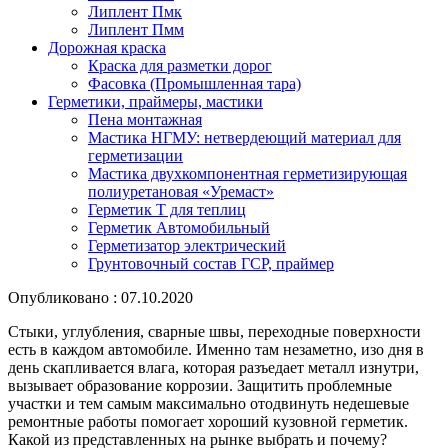
Липлент Пмк
Липлент Пмм
Дорожная краска
Краска для разметки дорог
Фасовка (Промышленная тара)
Герметики, праймеры, мастики
Пена монтажная
Мастика НГМУ: нетвердеющий материал для
герметизации
Мастика двухкомпонентная герметизирующая
полиуретановая «Уремаст»
Герметик Т для теплиц
Герметик Автомобильный
Герметизатор электрический
Грунтовочный состав ГСР, праймер
Опубликовано : 07.10.2020
Стыки, углубления, сварные швы, переходные поверхности
есть в каждом автомобиле. Именно там незаметно, изо дня в
день скапливается влага, которая разъедает металл изнутри,
вызывает образование коррозии. Защитить проблемные
участки и тем самым максимально отодвинуть недешевые
ремонтные работы помогает хороший кузовной герметик.
Какой из представленных на рынке выбрать и почему?