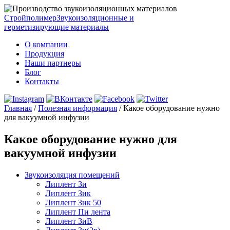
Стройполимер
Звукоизоляционные и
герметизирующие материалы
О компании
Продукция
Наши партнеры
Блог
Контакты
Главная
/
Полезная информация
/
Какое оборудование нужно
для вакуумной инфузии
Какое оборудование нужно для
вакуумной инфузии
Звукоизоляция помещений
Липлент Зи
Липлент Зик
Липлент Зик 50
Липлент Пи лента
Липлент ЗиВ