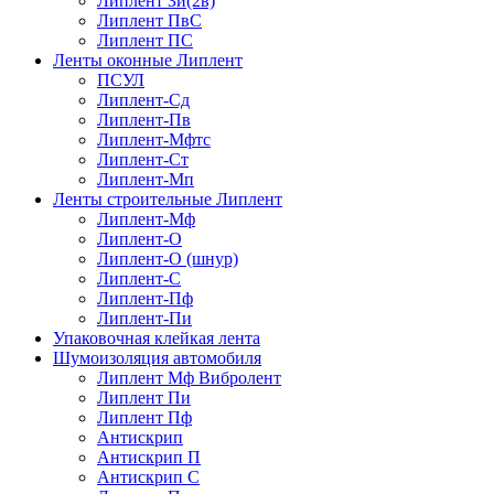
Липлент Зи(2в)
Липлент ПвC
Липлент ПС
Ленты оконные Липлент
ПСУЛ
Липлент-Сд
Липлент-Пв
Липлент-Мфтс
Липлент-Ст
Липлент-Мп
Ленты строительные Липлент
Липлент-Мф
Липлент-О
Липлент-О (шнур)
Липлент-С
Липлент-Пф
Липлент-Пи
Упаковочная клейкая лента
Шумоизоляция автомобиля
Липлент Мф Вибролент
Липлент Пи
Липлент Пф
Антискрип
Антискрип П
Антискрип С