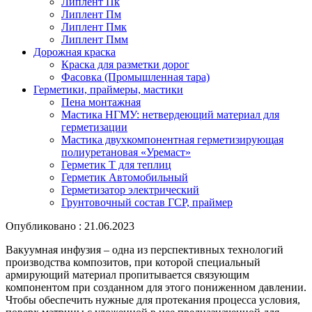
Липлент Пк
Липлент Пм
Липлент Пмк
Липлент Пмм
Дорожная краска
Краска для разметки дорог
Фасовка (Промышленная тара)
Герметики, праймеры, мастики
Пена монтажная
Мастика НГМУ: нетвердеющий материал для
герметизации
Мастика двухкомпонентная герметизирующая
полиуретановая «Уремаст»
Герметик Т для теплиц
Герметик Автомобильный
Герметизатор электрический
Грунтовочный состав ГСР, праймер
Опубликовано : 21.06.2023
Вакуумная инфузия – одна из перспективных технологий
производства композитов, при которой специальный
армирующий материал пропитывается связующим
компонентом при созданном для этого пониженном давлении.
Чтобы обеспечить нужные для протекания процесса условия,