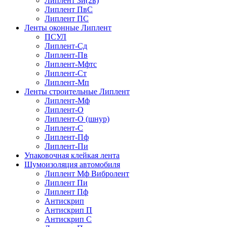
Липлент Зи(2в)
Липлент ПвC
Липлент ПС
Ленты оконные Липлент
ПСУЛ
Липлент-Сд
Липлент-Пв
Липлент-Мфтс
Липлент-Ст
Липлент-Мп
Ленты строительные Липлент
Липлент-Мф
Липлент-О
Липлент-О (шнур)
Липлент-С
Липлент-Пф
Липлент-Пи
Упаковочная клейкая лента
Шумоизоляция автомобиля
Липлент Мф Вибролент
Липлент Пи
Липлент Пф
Антискрип
Антискрип П
Антискрип С