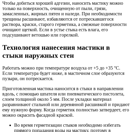
Чтобы добиться хорошей адгезии, наносить мастику можно
только на поверхность, очищенную от пыли, грязи,
замасленных, жирных пятен и наледи. При необходимости
трещины расшивают, избавляются от потрескавшегося
раствора, краски, старого герметика, а смежные поверхности
очищают щеткой. Если в устье стыка есть влага, его
подсушивают ветошью или горелкой.
Технология нанесения мастики в
стыки наружных стен
Работать можно при температуре воздуха от +5 до +35 °С.
Если температура будет ниже, в мастичном слое образуются
пузыри, он потрескается.
Приготовленная мастика наносится в стыки в направлении
вдоль, с помощью шпателя или пневматического пистолета,
слоем толщиной около 5 мм. После укладки материал
разравнивают стальной или деревянной расшивкой и придают
ему нужную форму. Когда герметик полностью затвердеет, его
можно окрасить фасадной краской.
Во время герметизации стыков необходимо избегать
прямого попадания воды на мастику, поэтому в