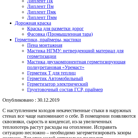
Липлент Пк
Липлент Пм
Липлент Пмк
Липлент Пмм
Дорожная краска
Краска для разметки дорог
Фасовка (Промышленная тара)
Герметики, праймеры, мастики
Пена монтажная
Мастика НГМУ: нетвердеющий материал для
герметизации
Мастика двухкомпонентная герметизирующая
полиуретановая «Уремаст»
Герметик Т для теплиц
Герметик Автомобильный
Герметизатор электрический
Грунтовочный состав ГСР, праймер
Опубликовано : 30.12.2019
С наступлением холодов некачественные стыки в наружных
стенах все чаще напоминают о себе. В помещении появляются
сквозняки, сырость и конденсат, из-за увеличенных
теплопотерь растут расходы на отопление. Исправить
ситуацию несложно – необходимо загерметизировать зазоры