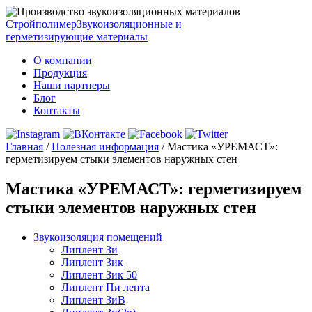
Стройполимер
Звукоизоляционные и
герметизирующие материалы
О компании
Продукция
Наши партнеры
Блог
Контакты
Главная
/
Полезная информация
/
Мастика «УРЕМАСТ»:
герметизируем стыки элементов наружных стен
Мастика «УРЕМАСТ»: герметизируем
стыки элементов наружных стен
Звукоизоляция помещений
Липлент Зи
Липлент Зик
Липлент Зик 50
Липлент Пи лента
Липлент ЗиВ