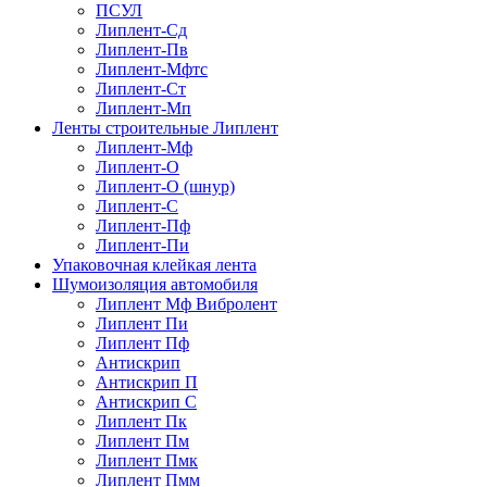
ПСУЛ
Липлент-Сд
Липлент-Пв
Липлент-Мфтс
Липлент-Ст
Липлент-Мп
Ленты строительные Липлент
Липлент-Мф
Липлент-О
Липлент-О (шнур)
Липлент-С
Липлент-Пф
Липлент-Пи
Упаковочная клейкая лента
Шумоизоляция автомобиля
Липлент Мф Вибролент
Липлент Пи
Липлент Пф
Антискрип
Антискрип П
Антискрип С
Липлент Пк
Липлент Пм
Липлент Пмк
Липлент Пмм