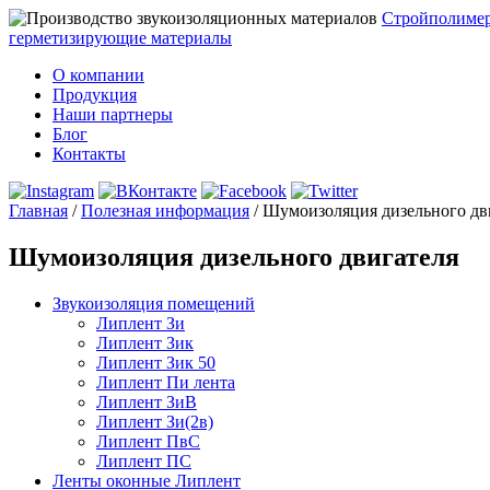
Стройполиме
герметизирующие материалы
О компании
Продукция
Наши партнеры
Блог
Контакты
Главная
/
Полезная информация
/
Шумоизоляция дизельного дв
Шумоизоляция дизельного двигателя
Звукоизоляция помещений
Липлент Зи
Липлент Зик
Липлент Зик 50
Липлент Пи лента
Липлент ЗиВ
Липлент Зи(2в)
Липлент ПвC
Липлент ПС
Ленты оконные Липлент