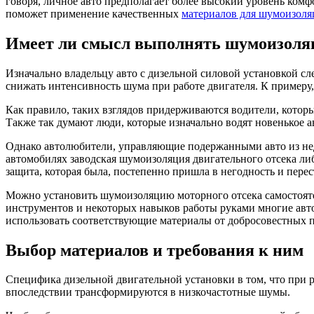
говоря, личное авто предполагает более высокий уровень ком
поможет применение качественных
материалов для шумоизоля
Имеет ли смысл выполнять шумоизоля
Изначально владельцу авто с дизельной силовой установкой сл
снижать интенсивность шума при работе двигателя. К примеру, с
Как правило, таких взглядов придерживаются водители, кото
Также так думают люди, которые изначально водят новенькое ав
Однако автолюбители, управляющие подержанными авто из недо
автомобилях заводская шумоизоляция двигательного отсека либ
защита, которая была, постепенно пришла в негодность и пере
Можно установить шумоизоляцию моторного отсека самостоят
инструментов и некоторых навыков работы руками многие автол
использовать соответствующие материалы от добросовестных 
Выбор материалов и требования к ним
Специфика дизельной двигательной установки в том, что при р
впоследствии трансформируются в низкочастотные шумы.