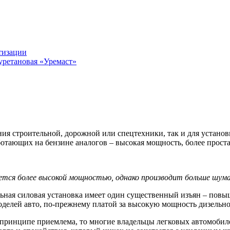
тизации
уретановая «Уремаст»
я строительной, дорожной или спецтехники, так и для установ
отающих на бензине аналогов – высокая мощность, более проста
ется более высокой мощностью, однако производит больше шум
ная силовая установка имеет один существенный изъян – повыш
оделей авто, по-прежнему платой за высокую мощность дизельно
 принципе приемлема, то многие владельцы легковых автомобиле