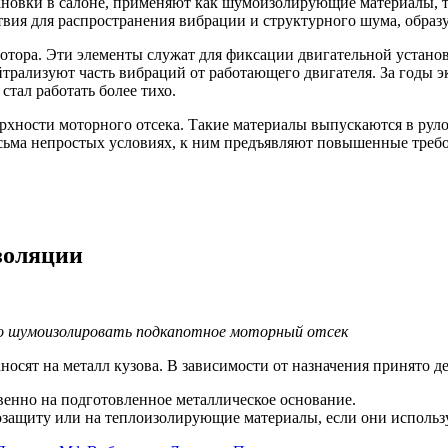
ановки в салоне, применяют как шумоизолирующие материалы, т
твия для распространения вибрации и структурного шума, образ
отора. Эти элементы служат для фиксации двигательной установ
йтрализуют часть вибраций от работающего двигателя. За годы 
стал работать более тихо.
рхности моторного отсека. Такие материалы выпускаются в рул
есьма непростых условиях, к ним предъявляют повышенные треб
золяции
но шумоизолировать подкапотное моторный отсек
осят на металл кузова. В зависимости от назначения принято д
енно на подготовленное металлическое основание.
защиту или на теплоизолирующие материалы, если они использ