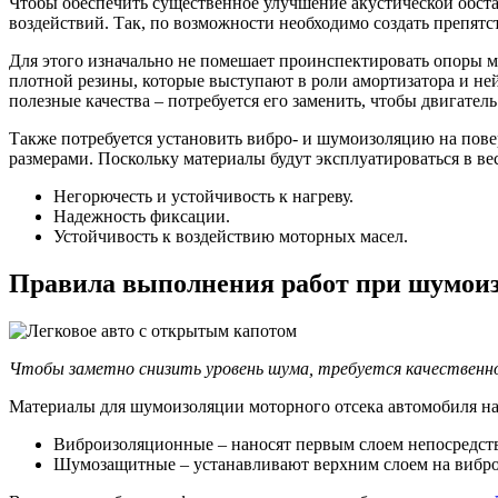
Чтобы обеспечить существенное улучшение акустической обст
воздействий. Так, по возможности необходимо создать препятс
Для этого изначально не помешает проинспектировать опоры м
плотной резины, которые выступают в роли амортизатора и не
полезные качества – потребуется его заменить, чтобы двигатель 
Также потребуется установить вибро- и шумоизоляцию на пове
размерами. Поскольку материалы будут эксплуатироваться в в
Негорючесть и устойчивость к нагреву.
Надежность фиксации.
Устойчивость к воздействию моторных масел.
Правила выполнения работ при шумои
Чтобы заметно снизить уровень шума, требуется качествен
Материалы для шумоизоляции моторного отсека автомобиля нан
Виброизоляционные – наносят первым слоем непосредств
Шумозащитные – устанавливают верхним слоем на вибро