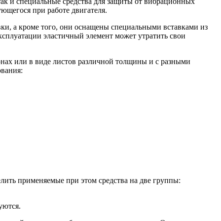
ак и специальные средства для защиты от вибрационных
ующегося при работе двигателя.
ки, а кроме того, они оснащены специальными вставками из
эксплуатации эластичный элемент может утратить свои
онах или в виде листов различной толщины и с разными
ования:
елить применяемые при этом средства на две группы:
уются.