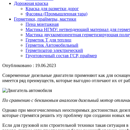
Дорожная краска
Краска для разметки дорог
Фасовка (Промышленная тара)
Герметики, праймеры, мастики
Пена монтажная
Мастика НГМУ: нетвердеющий материал для герме
Мастика двухкомпонентная герметизирующая поли
Герметик Т для теплиц
Герметик Автомобильный
Герметизатор электрический
Грунтовочный состав ГСР, праймер
Опубликовано : 19.06.2023
Современные дизельные двигатели применяют как для оснащени
имеется ряд преимуществ, которые выгодно отличают их от раб
По сравнению с бензиновым аналогом дизельный мотор отлича
Однако при многочисленных неоспоримых достоинствах дизель
которые стремятся решить эту проблему при создании новых м
Если для грузовой или строительной техники такая ситуация в