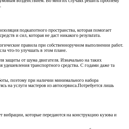
 шумовым воздействием. Во многих случаях решить проблему
.
оизоляция подкапотного пространства, которая помогает
едств и сил, которая не даст никакого результата.
огические правила при собственноручном выполнении работ.
ла что-то улучшать в этом плане.
я защиты от шума двигателя. Изначально на таких
ля удешевления транспортного средства. С годами даже та
боты, поэтому при наличии минимального набора
ясь на услуги мастеров из автосервиса.Потребуется лишь
ет вибрации, которые передаются на конструкцию кузова и