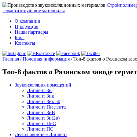
Стройполиме
герметизирующие материалы
О компании
Продукция
Наши партнеры
Блог
Контакты
Главная
/
Полезная информация
/
Топ-8 фактов о Рязанском за
Топ-8 фактов о Рязанском заводе герм
Звукоизоляция помещений
Липлент Зи
Липлент Зик
Липлент Зик 50
Липлент Пи лента
Липлент ЗиВ
Липлент Зи(2в)
Липлент ПвC
Липлент ПС
Ленты оконные Липлент