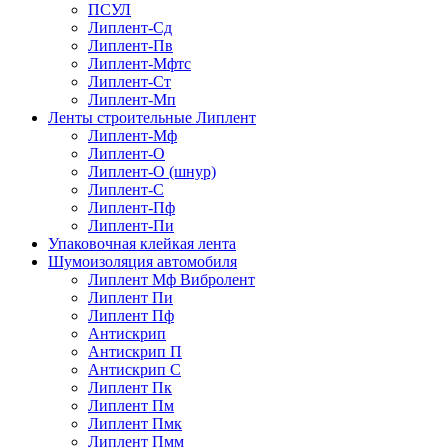
ПСУЛ
Липлент-Сд
Липлент-Пв
Липлент-Мфтс
Липлент-Ст
Липлент-Мп
Ленты строительные Липлент
Липлент-Мф
Липлент-О
Липлент-О (шнур)
Липлент-С
Липлент-Пф
Липлент-Пи
Упаковочная клейкая лента
Шумоизоляция автомобиля
Липлент Мф Вибролент
Липлент Пи
Липлент Пф
Антискрип
Антискрип П
Антискрип С
Липлент Пк
Липлент Пм
Липлент Пмк
Липлент Пмм