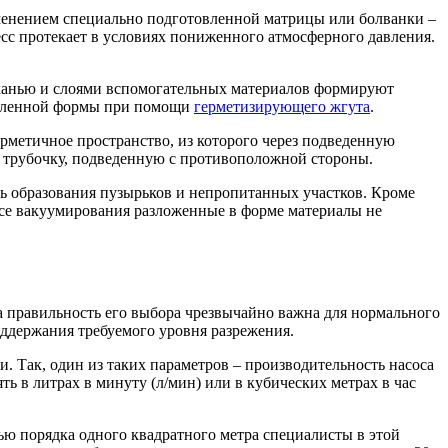
менением специально подготовленной матрицы или болванки –
есс протекает в условиях пониженного атмосферного давления.
тканью и слоями вспомогательных материалов формируют
овленной формы при помощи
герметизирующего жгута
.
рметичное пространство, из которого через подведенную
ю трубочку, подведенную с противоположной стороны.
ь образования пузырьков и непропитанных участков. Кроме
ссе вакуумирования разложенные в форме материалы не
 правильность его выбора чрезвычайно важна для нормального
оддержания требуемого уровня разрежения.
. Так, один из таких параметров – производительность насоса
ть в литрах в минуту (л/мин) или в кубических метрах в час
ью порядка одного квадратного метра специалисты в этой