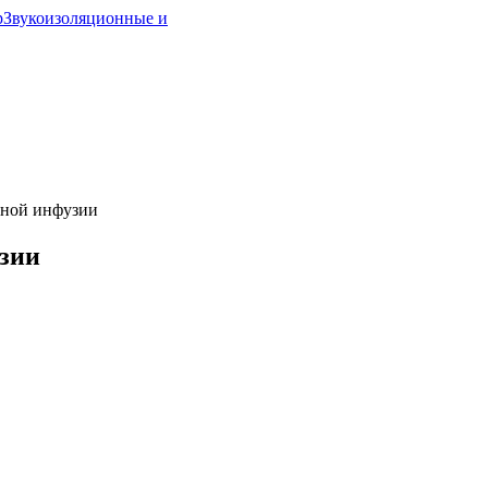
р
Звукоизоляционные и
мной инфузии
узии