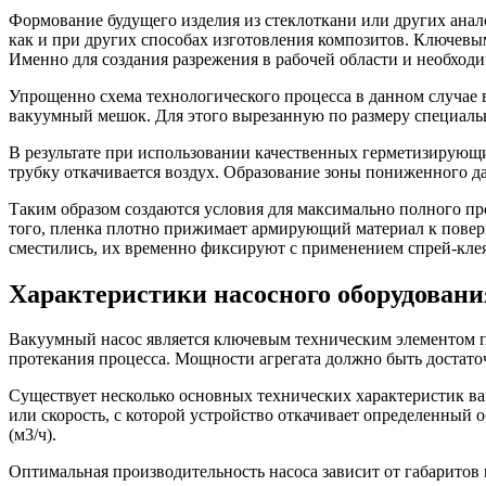
Формование будущего изделия из стеклоткани или других ана
как и при других способах изготовления композитов. Ключевым
Именно для создания разрежения в рабочей области и необход
Упрощенно схема технологического процесса в данном случае
вакуумный мешок. Для этого вырезанную по размеру специа
В результате при использовании качественных герметизирующи
трубку откачивается воздух. Образование зоны пониженного д
Таким образом создаются условия для максимально полного п
того, пленка плотно прижимает армирующий материал к поверх
сместились, их временно фиксируют с применением спрей-кле
Характеристики насосного оборудовани
Вакуумный насос является ключевым техническим элементом п
протекания процесса. Мощности агрегата должно быть достато
Существует несколько основных технических характеристик ва
или скорость, с которой устройство откачивает определенный о
(м3/ч).
Оптимальная производительность насоса зависит от габаритов 