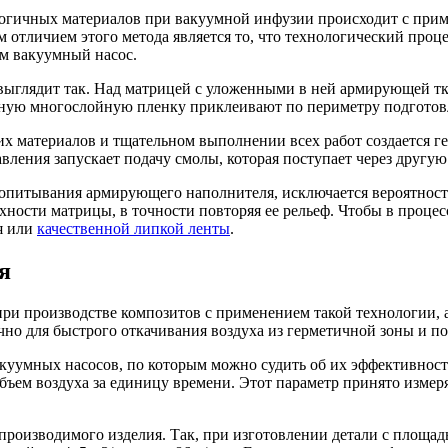
логичных материалов при вакуумной инфузии происходит с при
 отличием этого метода является то, что технологический проц
им вакуумный насос.
 выглядит так. Над матрицей с уложенными в ней армирующей 
льную многослойную пленку приклеивают по периметру подгот
х материалов и тщательном выполнении всех работ создается ге
авления запускает подачу смолы, которая поступает через другу
ропитывания армирующего наполнителя, исключается вероятност
ности матрицы, в точности повторяя ее рельеф. Чтобы в проце
я или
качественной липкой ленты
.
я
ри производстве композитов с применением такой технологии, а
чно для быстрого откачивания воздуха из герметичной зоны и п
куумных насосов, по которым можно судить об их эффективности
бъем воздуха за единицу времени. Этот параметр принято измеря
производимого изделия. Так, при изготовлении детали с площад