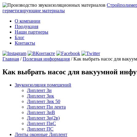
Стройполиме
герметизирующие материалы
О компании
Продукция
Наши партнеры
Блог
Контакты
Главная
/
Полезная информация
/
Как выбрать насос для вакуу
Как выбрать насос для вакуумной инф
Звукоизоляция помещений
Липлент Зи
Липлент Зик
Липлент Зик 50
Липлент Пи лента
Липлент ЗиВ
Липлент Зи(2в)
Липлент ПвC
Липлент ПС
Ленты оконные Липлент