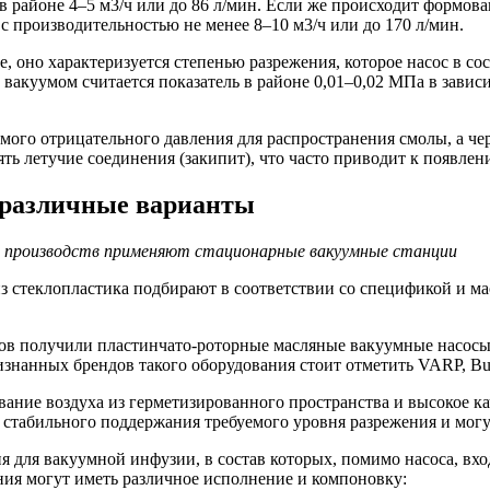
в районе 4–5 м3/ч или до 86 л/мин. Если же происходит формов
с производительностью не менее 8–10 м3/ч или до 170 л/мин.
, оно характеризуется степенью разрежения, которое насос в с
акуумом считается показатель в районе 0,01–0,02 МПа в зависи
мого отрицательного давления для распространения смолы, а ч
ть летучие соединения (закипит), что часто приводит к появлен
 различные варианты
 производств применяют стационарные вакуумные станции
з стеклопластика подбирают в соответствии со спецификой и м
тов получили пластинчато-роторные масляные вакуумные насосы
знанных брендов такого оборудования стоит отметить VARP, Busc
вание воздуха из герметизированного пространства и высокое к
я стабильного поддержания требуемого уровня разрежения и могу
для вакуумной инфузии, в состав которых, помимо насоса, вхо
ния могут иметь различное исполнение и компоновку: