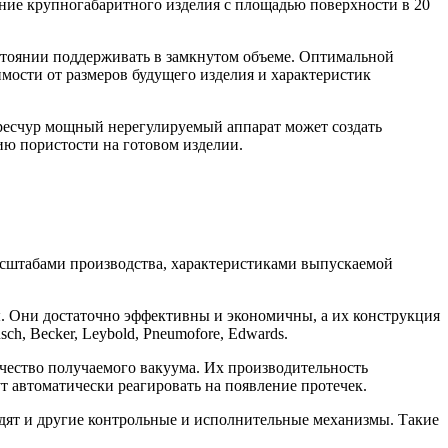
ание крупногабаритного изделия с площадью поверхности в 20
остоянии поддерживать в замкнутом объеме. Оптимальной
мости от размеров будущего изделия и характеристик
ересчур мощный нерегулируемый аппарат может создать
ию пористости на готовом изделии.
асштабами производства, характеристиками выпускаемой
. Они достаточно эффективны и экономичны, а их конструкция
h, Becker, Leybold, Pneumofore, Edwards.
ачество получаемого вакуума. Их производительность
т автоматически реагировать на появление протечек.
дят и другие контрольные и исполнительные механизмы. Такие