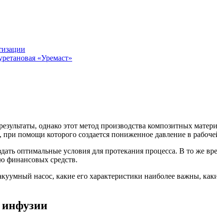
тизации
уретановая «Уремаст»
езультаты, однако этот метод производства композитных матери
 при помощи которого создается пониженное давление в рабочей
здать оптимальные условия для протекания процесса. В то же в
ю финансовых средств.
акуумный насос, какие его характеристики наиболее важны, ка
 инфузии