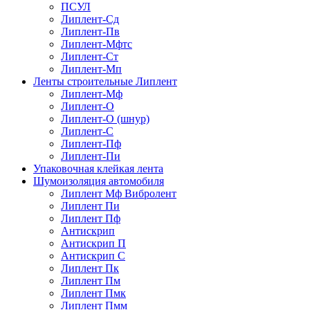
ПСУЛ
Липлент-Сд
Липлент-Пв
Липлент-Мфтс
Липлент-Ст
Липлент-Мп
Ленты строительные Липлент
Липлент-Мф
Липлент-О
Липлент-О (шнур)
Липлент-С
Липлент-Пф
Липлент-Пи
Упаковочная клейкая лента
Шумоизоляция автомобиля
Липлент Мф Вибролент
Липлент Пи
Липлент Пф
Антискрип
Антискрип П
Антискрип С
Липлент Пк
Липлент Пм
Липлент Пмк
Липлент Пмм