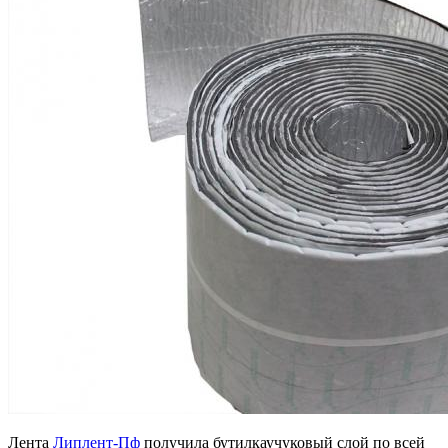
Лента
Липлент-Пф
получила бутилкаучуковый слой по всей