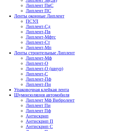
Липлент Зи(2в)
Липлент ПвC
Липлент ПС
Ленты оконные Липлент
ПСУЛ
Липлент-Сд
Липлент-Пв
Липлент-Мфтс
Липлент-Ст
Липлент-Мп
Ленты строительные Липлент
Липлент-Мф
Липлент-О
Липлент-О (шнур)
Липлент-С
Липлент-Пф
Липлент-Пи
Упаковочная клейкая лента
Шумоизоляция автомобиля
Липлент Мф Вибролент
Липлент Пи
Липлент Пф
Антискрип
Антискрип П
Антискрип С