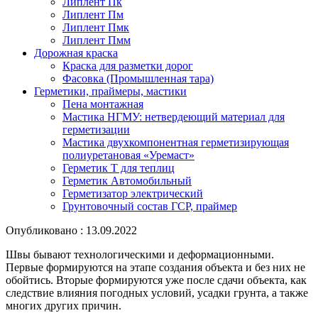
Липлент Пк
Липлент Пм
Липлент Пмк
Липлент Пмм
Дорожная краска
Краска для разметки дорог
Фасовка (Промышленная тара)
Герметики, праймеры, мастики
Пена монтажная
Мастика НГМУ: нетвердеющий материал для
герметизации
Мастика двухкомпонентная герметизирующая
полиуретановая «Уремаст»
Герметик Т для теплиц
Герметик Автомобильный
Герметизатор электрический
Грунтовочный состав ГСР, праймер
Опубликовано : 13.09.2022
Швы бывают технологическими и деформационными.
Первые формируются на этапе создания объекта и без них не
обойтись. Вторые формируются уже после сдачи объекта, как
следствие влияния погодных условий, усадки грунта, а также
многих других причин.