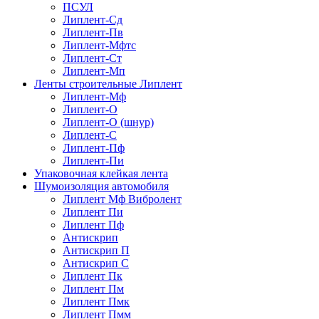
ПСУЛ
Липлент-Сд
Липлент-Пв
Липлент-Мфтс
Липлент-Ст
Липлент-Мп
Ленты строительные Липлент
Липлент-Мф
Липлент-О
Липлент-О (шнур)
Липлент-С
Липлент-Пф
Липлент-Пи
Упаковочная клейкая лента
Шумоизоляция автомобиля
Липлент Мф Вибролент
Липлент Пи
Липлент Пф
Антискрип
Антискрип П
Антискрип С
Липлент Пк
Липлент Пм
Липлент Пмк
Липлент Пмм