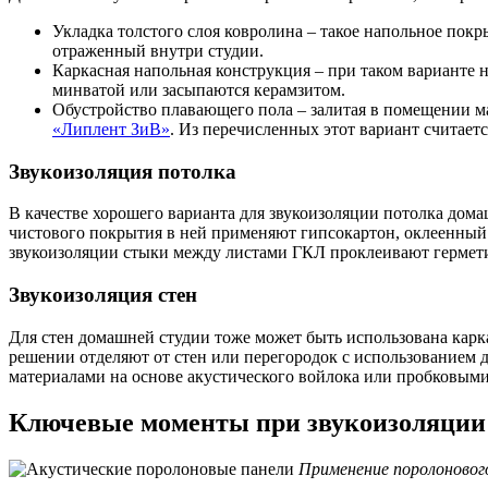
Укладка толстого слоя ковролина – такое напольное по
отраженный внутри студии.
Каркасная напольная конструкция – при таком варианте
минватой или засыпаются керамзитом.
Обустройство плавающего пола – залитая в помещении 
«Липлент ЗиВ»
. Из перечисленных этот вариант считает
Звукоизоляция потолка
В качестве хорошего варианта для звукоизоляции потолка до
чистового покрытия в ней применяют гипсокартон, оклеенный
звукоизоляции стыки между листами ГКЛ проклеивают герме
Звукоизоляция стен
Для стен домашней студии тоже может быть использована карка
решении отделяют от стен или перегородок с использованием 
материалами на основе акустического войлока или пробковыми 
Ключевые моменты при звукоизоляции
Применение поролоновог