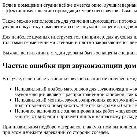
Если в помещении студии всё же имеется окно, лучшим вариан
эффективному гашению проходящих через него звуков. Тяжелы
Также можно использовать для усиления шумозащиты потолка и
улучшит акустику помещения за счет звукопоглощения, подави
Для наиболее шумных инструментов (например, для духовых ил
толстыми герметичными стенами и плотно закрывающейся две
Выходы вентиляции в студии должны быть оснащены специаль
Частые ошибки при звукоизоляции дом
В случае, если после установки звукоизоляции не получен ож
Неправильный подбор материалов для звукоизоляции – ис
звукоизоляции является распространенной ошибкой, так 
Неправильный монтаж звукоизолирующих конструкций – н
подготовленную поверхность. Все стыки должны быть г
Неполное выполнение запланированных работ – звукоизо
защиты от вибраций приведет лишь к напрасному расходу
При правильном подборе материалов и аккуратном выполнении 
при этом избежите нареканий со стороны соседей.