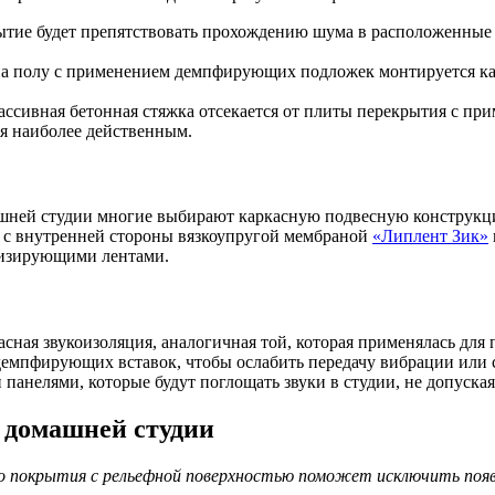
крытие будет препятствовать прохождению шума в расположенные
 на полу с применением демпфирующих подложек монтируется ка
массивная бетонная стяжка отсекается от плиты перекрытия с
ся наиболее действенным.
машней студии многие выбирают каркасную подвесную конструкц
 с внутренней стороны вязкоупругой мембраной
«Липлент Зик»
тизирующими лентами.
сная звукоизоляция, аналогичная той, которая применялась для
демпфирующих вставок, чтобы ослабить передачу вибрации или 
панелями, которые будут поглощать звуки в студии, не допуская
 домашней студии
о покрытия с рельефной поверхностью поможет исключить появ