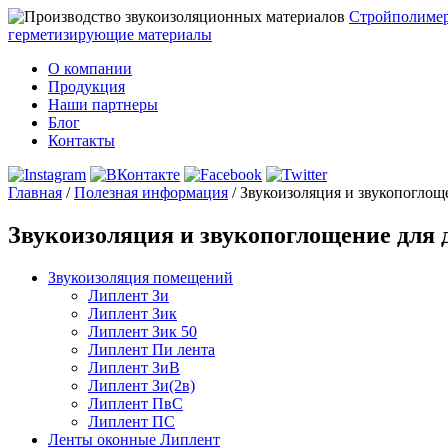
Стройполиме
герметизирующие материалы
О компании
Продукция
Наши партнеры
Блог
Контакты
Главная
/
Полезная информация
/
Звукоизоляция и звукопоглощ
Звукоизоляция и звукопоглощение для
Звукоизоляция помещений
Липлент Зи
Липлент Зик
Липлент Зик 50
Липлент Пи лента
Липлент ЗиВ
Липлент Зи(2в)
Липлент ПвC
Липлент ПС
Ленты оконные Липлент