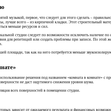
ию
тий музыкой, первое, что следует для этого сделать – правиль
ы, лучше всего – из кирпичной кладки. Этот строительный мате
ться меньше ресурсов и сил.
альной студии следует по возможности исключить наличие по с
ия для репетиций или создать проблемы при записи. По этой же
в.
шей площади, так как на него потребуется меньше звукоизолир
мнате»
т использование решения под названием «комната в комнате» с
оверхности не даст ощутимого снижения уровня шума.
ляция всех поверхностей в помещении студии.
торых зависит от ожидаемого результата и финансовых возможн