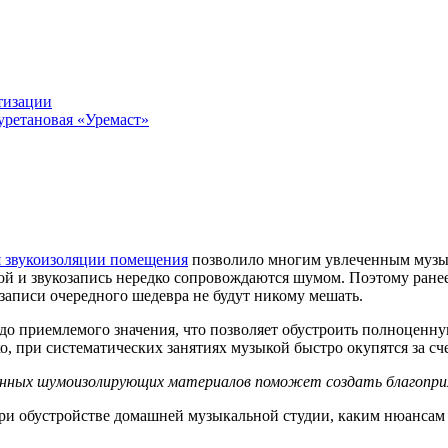
тизации
уретановая «Уремаст»
я звукоизоляции помещения
позволило многим увлеченным музык
 и звукозапись нередко сопровождаются шумом. Поэтому ранее д
 записи очередного шедевра не будут никому мешать.
 до приемлемого значения, что позволяет обустроить полноцен
ко, при систематических занятиях музыкой быстро окупятся за с
нных шумоизолирующих материалов поможет создать благоприя
ри обустройстве домашней музыкальной студии, каким нюансам 