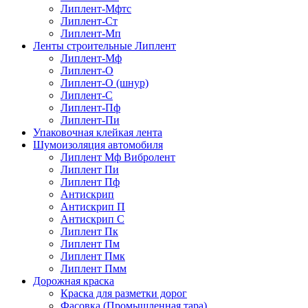
Липлент-Мфтс
Липлент-Ст
Липлент-Мп
Ленты строительные Липлент
Липлент-Мф
Липлент-О
Липлент-О (шнур)
Липлент-С
Липлент-Пф
Липлент-Пи
Упаковочная клейкая лента
Шумоизоляция автомобиля
Липлент Мф Вибролент
Липлент Пи
Липлент Пф
Антискрип
Антискрип П
Антискрип С
Липлент Пк
Липлент Пм
Липлент Пмк
Липлент Пмм
Дорожная краска
Краска для разметки дорог
Фасовка (Промышленная тара)