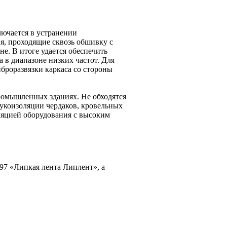
лючается в устранении
я, проходящие сквозь обшивку с
не. В итоге удается обеспечить
 в диапазоне низких частот. Для
броразвязки каркаса со стороны
промышленных зданиях. Не обходятся
вукоизоляции чердаков, кровельных
ляцией оборудования с высоким
97 «Липкая лента Липлент», а