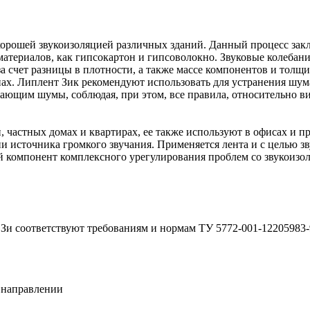
хорошей звукоизоляцией различных зданий. Данный процесс зак
атериалов, как гипсокартон и гипсоволокно. Звуковые колебани
 за счет разницы в плотности, а также массе компонентов и толщи
х. Липлент Зик рекомендуют использовать для устранения шума
ающим шумы, соблюдая, при этом, все правила, относительно ви
, частных домах и квартирах, ее также используют в офисах и 
ии источника громкого звучания. Применяется лента и с целью з
й компонент комплексного урегулирования проблем со звукоизо
Зи соответствуют требованиям и нормам ТУ 5772-001-12205983-
 направлении