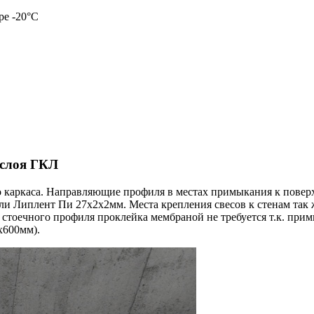
ре -20°С
 слоя ГКЛ
о каркаса. Направляющие профиля в местах примыкания к повер
и Липлент Пи 27х2х2мм. Места крепления свесов к стенам так 
 стоечного профиля проклейка мембраной не требуется т.к. прим
х600мм).