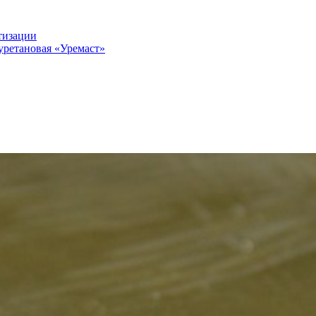
тизации
уретановая «Уремаст»