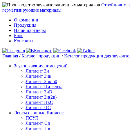
Стройполиме
герметизирующие материалы
О компании
Продукция
Наши партнеры
Блог
Контакты
Главная
/
Каталог продукции
/
Каталог продукции для звукоиз
Звукоизоляция помещений
Липлент Зи
Липлент Зик
Липлент Зик 50
Липлент Пи лента
Липлент ЗиВ
Липлент Зи(2в)
Липлент ПвC
Липлент ПС
Ленты оконные Липлент
ПСУЛ
Липлент-Сд
Липлент-Пв