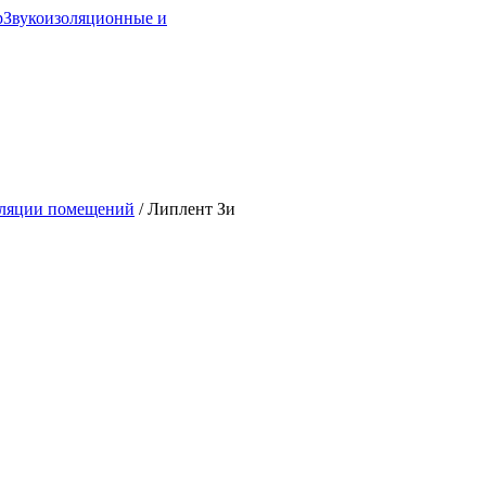
р
Звукоизоляционные и
оляции помещений
/
Липлент Зи