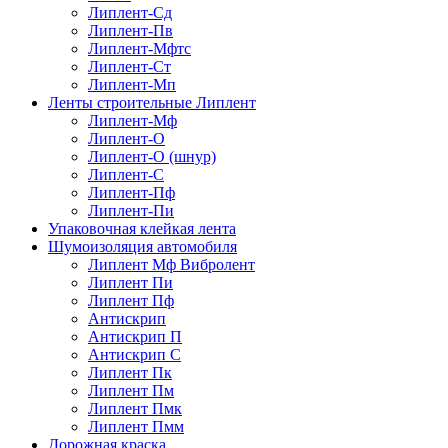
Липлент-Сд
Липлент-Пв
Липлент-Мфтс
Липлент-Ст
Липлент-Мп
Ленты строительные Липлент
Липлент-Мф
Липлент-О
Липлент-О (шнур)
Липлент-С
Липлент-Пф
Липлент-Пи
Упаковочная клейкая лента
Шумоизоляция автомобиля
Липлент Мф Вибролент
Липлент Пи
Липлент Пф
Антискрип
Антискрип П
Антискрип С
Липлент Пк
Липлент Пм
Липлент Пмк
Липлент Пмм
Дорожная краска