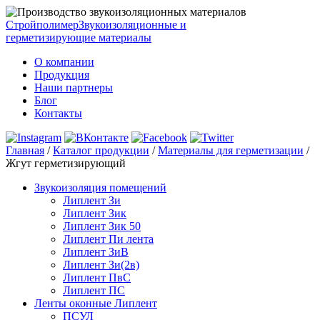
Стройполимер
Звукоизоляционные и
герметизирующие материалы
О компании
Продукция
Наши партнеры
Блог
Контакты
Главная
/
Каталог продукции
/
Материалы для герметизации
/
Жгут герметизирующий
Звукоизоляция помещений
Липлент Зи
Липлент Зик
Липлент Зик 50
Липлент Пи лента
Липлент ЗиВ
Липлент Зи(2в)
Липлент ПвC
Липлент ПС
Ленты оконные Липлент
ПСУЛ