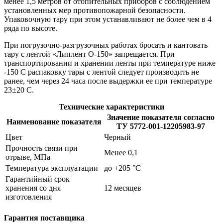
менее 1,5 метров от отопительных приборов с соблюдением
установленных мер противопожарной безопасности.
Упаковочную тару при этом устанавливают не более чем в 4
ряда по высоте.
При погрузочно-разгрузочных работах бросать и кантовать
тару с лентой «Липлент О-150» запрещается. При
транспортировании и хранении ленты при температуре ниже
-150 С распаковку тары с лентой следует производить не
ранее, чем через 24 часа после выдержки ее при температуре
23±20 С.
Технические характеристики
Значение показателя согласно
Наименование показателя
ТУ 5772-001-12205983-97
Цвет
Черный
Прочность связи при
Менее 0,1
отрыве, МПа
Температура эксплуатации
до +205 °С
Гарантийный срок
хранения со дня
12 месяцев
изготовления
Гарантия поставщика