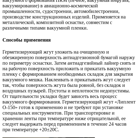
вакуумного формования ПКМ (печное, вакуумная инфузия,
вакуумирование) в авиационно-космической
промышленности, судостроении, автомобилестроении,
производстве конструкционных изделий. Применяется на
металлической, композитной оснастке, совместим с
различными типами вакуумной пленки.
Способы применения
Герметизирующий жгут уложить на очищенную и
обезжиренную поверхность антиадгезионной бумагой наружу
по периметру оснастки. Затем антиадгезийный лайнер снять и
на рабочую поверхность приложить и прикатать вакуумную
пленку с формированием необходимых складок для закрытия
вакуумного мешка. Наклеивать и прикатывать жгут следует
так, чтобы поверхность жгута была ровной, без складок и
воздушных пузырей. Пустоты и неплотности недопустимы.
От тщательности укладки будет зависеть весь процесс
вакуумного формирования. Герметизирующий жгут «Липлент
О-150» готов к применению и не требуют при установке
специальных инструментов. При транспортировке и
хранении ленты при температуре ниже отрицательной, ее
следует выдержать перед применением в течение 24 часов
при температуре +20±20С.