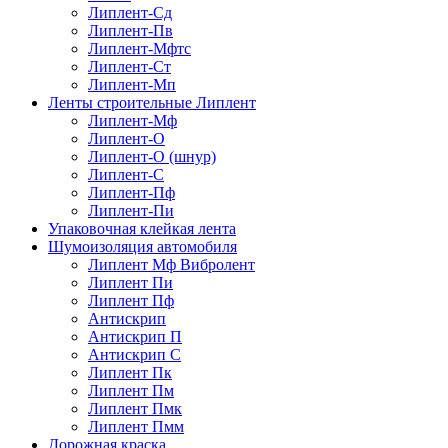
Липлент-Сд
Липлент-Пв
Липлент-Мфтс
Липлент-Ст
Липлент-Мп
Ленты строительные Липлент
Липлент-Мф
Липлент-О
Липлент-О (шнур)
Липлент-С
Липлент-Пф
Липлент-Пи
Упаковочная клейкая лента
Шумоизоляция автомобиля
Липлент Мф Вибролент
Липлент Пи
Липлент Пф
Антискрип
Антискрип П
Антискрип С
Липлент Пк
Липлент Пм
Липлент Пмк
Липлент Пмм
Дорожная краска