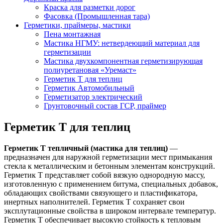
Краска для разметки дорог
Фасовка (Промышленная тара)
Герметики, праймеры, мастики
Пена монтажная
Мастика НГМУ: нетвердеющий материал для
герметизации
Мастика двухкомпонентная герметизирующая
полиуретановая «Уремаст»
Герметик Т для теплиц
Герметик Автомобильный
Герметизатор электрический
Грунтовочный состав ГСР, праймер
Герметик Т для теплиц
Герметик Т тепличный (мастика для теплиц)
—
предназначен для наружной герметизации мест примыкания
стекла к металлическим и бетонным элементам конструкций.
Герметик Т представляет собой вязкую однородную массу,
изготовленную с применением битума, специальных добавок,
обладающих свойствами связующего и пластификатора,
инертных наполнителей. Герметик Т сохраняет свои
эксплутационные свойства в широком интервале температур.
Герметик Т обеспечивает высокую стойкость к тепловым