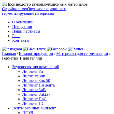
Стройполимер
Звукоизоляционные и
герметизирующие материалы
О компании
Продукция
Наши партнеры
Блог
Контакты
Главная
/
Каталог продукции
/
Материалы для герметизации
/
Герметик Т для теплиц
Звукоизоляция помещений
Липлент Зи
Липлент Зик
Липлент Зик 50
Липлент Пи лента
Липлент ЗиВ
Липлент Зи(2в)
Липлент ПвC
Липлент ПС
Ленты оконные Липлент
ПСУЛ