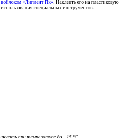
 войлоком «Липлент Пк»
. Наклеить его на пластиковую
ез использования специальных инструментов.
ровать при температуре до −15 °С