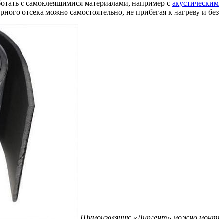
ботать с самоклеящимися материалами, например с
акустическим
рного отсека можно самостоятельно, не прибегая к нагреву и б
Шумоизоляцию «Липлент» можно монти