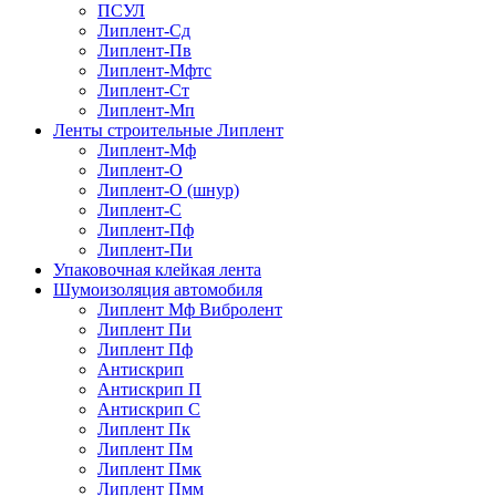
ПСУЛ
Липлент-Сд
Липлент-Пв
Липлент-Мфтс
Липлент-Ст
Липлент-Мп
Ленты строительные Липлент
Липлент-Мф
Липлент-О
Липлент-О (шнур)
Липлент-С
Липлент-Пф
Липлент-Пи
Упаковочная клейкая лента
Шумоизоляция автомобиля
Липлент Мф Вибролент
Липлент Пи
Липлент Пф
Антискрип
Антискрип П
Антискрип С
Липлент Пк
Липлент Пм
Липлент Пмк
Липлент Пмм