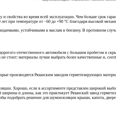
 свойства во время всей эксплуатации. Чем больше срок гаран
 лет при температуре от −60 до +90 °С благодаря высокой меха
аемыми, устойчивыми к маслам и бензину. В противном случае 
едорогого отечественного автомобиля с большим пробегом и ск
не стоит: материалы лучше выбрать более качественные и, соот
торые производятся Рязанским заводом герметизирующих матер
яции. Хорошо, если в ассортименте представлен широкий выбор
ой ширины и длины, как это практикует Рязанский завод герме
обы подобрать решение для шумоизоляции крыши, капота, двере