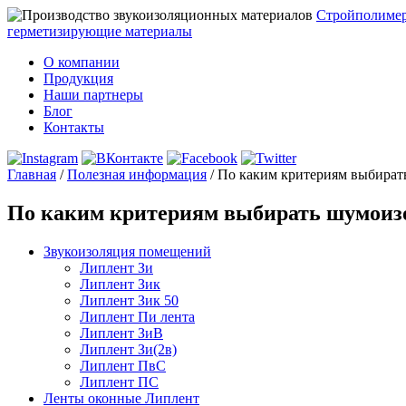
Стройполиме
герметизирующие материалы
О компании
Продукция
Наши партнеры
Блог
Контакты
Главная
/
Полезная информация
/
По каким критериям выбират
По каким критериям выбирать шумоиз
Звукоизоляция помещений
Липлент Зи
Липлент Зик
Липлент Зик 50
Липлент Пи лента
Липлент ЗиВ
Липлент Зи(2в)
Липлент ПвC
Липлент ПС
Ленты оконные Липлент