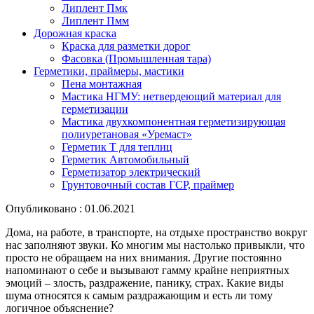
Липлент Пмк
Липлент Пмм
Дорожная краска
Краска для разметки дорог
Фасовка (Промышленная тара)
Герметики, праймеры, мастики
Пена монтажная
Мастика НГМУ: нетвердеющий материал для
герметизации
Мастика двухкомпонентная герметизирующая
полиуретановая «Уремаст»
Герметик Т для теплиц
Герметик Автомобильный
Герметизатор электрический
Грунтовочный состав ГСР, праймер
Опубликовано : 01.06.2021
Дома, на работе, в транспорте, на отдыхе пространство вокруг
нас заполняют звуки. Ко многим мы настолько привыкли, что
просто не обращаем на них внимания. Другие постоянно
напоминают о себе и вызывают гамму крайне неприятных
эмоций – злость, раздражение, панику, страх. Какие виды
шума относятся к самым раздражающим и есть ли тому
логичное объяснение?