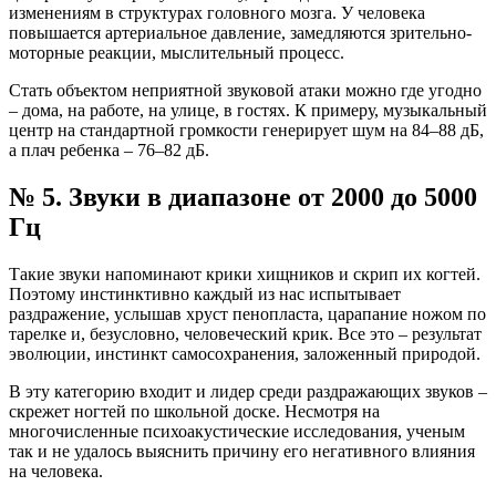
изменениям в структурах головного мозга. У человека
повышается артериальное давление, замедляются зрительно-
моторные реакции, мыслительный процесс.
Стать объектом неприятной звуковой атаки можно где угодно
– дома, на работе, на улице, в гостях. К примеру, музыкальный
центр на стандартной громкости генерирует шум на 84–88 дБ,
а плач ребенка – 76–82 дБ.
№ 5. Звуки в диапазоне от 2000 до 5000
Гц
Такие звуки напоминают крики хищников и скрип их когтей.
Поэтому инстинктивно каждый из нас испытывает
раздражение, услышав хруст пенопласта, царапание ножом по
тарелке и, безусловно, человеческий крик. Все это – результат
эволюции, инстинкт самосохранения, заложенный природой.
В эту категорию входит и лидер среди раздражающих звуков –
скрежет ногтей по школьной доске. Несмотря на
многочисленные психоакустические исследования, ученым
так и не удалось выяснить причину его негативного влияния
на человека.