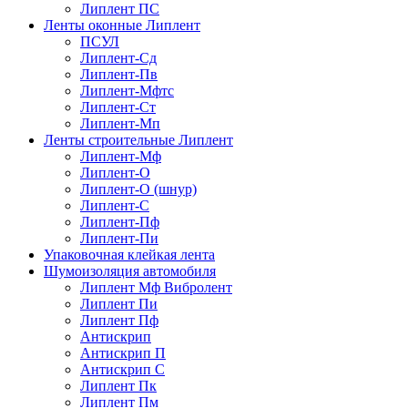
Липлент ПС
Ленты оконные Липлент
ПСУЛ
Липлент-Сд
Липлент-Пв
Липлент-Мфтс
Липлент-Ст
Липлент-Мп
Ленты строительные Липлент
Липлент-Мф
Липлент-О
Липлент-О (шнур)
Липлент-С
Липлент-Пф
Липлент-Пи
Упаковочная клейкая лента
Шумоизоляция автомобиля
Липлент Мф Вибролент
Липлент Пи
Липлент Пф
Антискрип
Антискрип П
Антискрип С
Липлент Пк
Липлент Пм