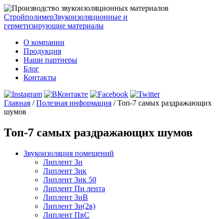
Стройполимер
Звукоизоляционные и
герметизирующие материалы
О компании
Продукция
Наши партнеры
Блог
Контакты
Главная
/
Полезная информация
/
Топ-7 самых раздражающих
шумов
Топ-7 самых раздражающих шумов
Звукоизоляция помещений
Липлент Зи
Липлент Зик
Липлент Зик 50
Липлент Пи лента
Липлент ЗиВ
Липлент Зи(2в)
Липлент ПвC