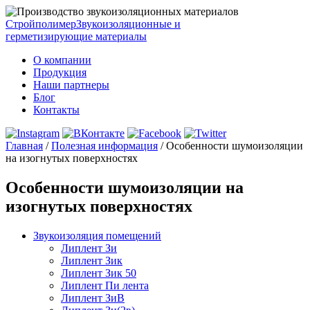
Стройполимер
Звукоизоляционные и
герметизирующие материалы
О компании
Продукция
Наши партнеры
Блог
Контакты
Главная
/
Полезная информация
/
Особенности шумоизоляции
на изогнутых поверхностях
Особенности шумоизоляции на
изогнутых поверхностях
Звукоизоляция помещений
Липлент Зи
Липлент Зик
Липлент Зик 50
Липлент Пи лента
Липлент ЗиВ