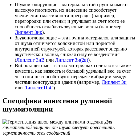
Шумоизолирующие – материалы этой группы имеют
высокую плотность, их нанесение способствует
увеличению массивности преграды (например,
перегородки или стены) и улучшает за счет этого ее
способность ослаблять звуковые волны (например,
Липлент Зик
).
Звукопоглощающие – эта группа материалов для защиты
от шума отличается волокнистой или пористой
внутренней структурой, которая рассеивает энергию
акустической волны, снижая силу ее воздействия
(
Липлент ЗиВ
или
Липлент Зи(2в)
).
Виброзащитные – в этих материалах сочетаются такие
качества, как вязкость и большой удельный вес, за счет
чего они не способствуют передаче вибрации между
частями конструкции здания (например,
Липлент Зи
или
Липлент ПвC
).
Специфика нанесения рулонной
шумоизоляции
Для
качественной защиты от шума следует обеспечить
герметичность всех соединений