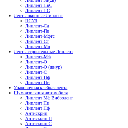
Липлент Зи(2в)
Липлент ПвC
Липлент ПС
Ленты оконные Липлент
ПСУЛ
Липлент-Сд
Липлент-Пв
Липлент-Мфтс
Липлент-Ст
Липлент-Мп
Ленты строительные Липлент
Липлент-Мф
Липлент-О
Липлент-О (шнур)
Липлент-С
Липлент-Пф
Липлент-Пи
Упаковочная клейкая лента
Шумоизоляция автомобиля
Липлент Мф Вибролент
Липлент Пи
Липлент Пф
Антискрип
Антискрип П
Антискрип С