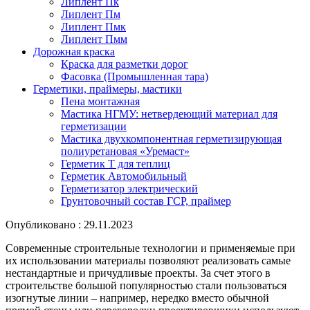
Липлент Пк
Липлент Пм
Липлент Пмк
Липлент Пмм
Дорожная краска
Краска для разметки дорог
Фасовка (Промышленная тара)
Герметики, праймеры, мастики
Пена монтажная
Мастика НГМУ: нетвердеющий материал для
герметизации
Мастика двухкомпонентная герметизирующая
полиуретановая «Уремаст»
Герметик Т для теплиц
Герметик Автомобильный
Герметизатор электрический
Грунтовочный состав ГСР, праймер
Опубликовано : 29.11.2023
Современные строительные технологии и применяемые при
их использовании материалы позволяют реализовать самые
нестандартные и причудливые проекты. За счет этого в
строительстве большой популярностью стали пользоваться
изогнутые линии – например, нередко вместо обычной