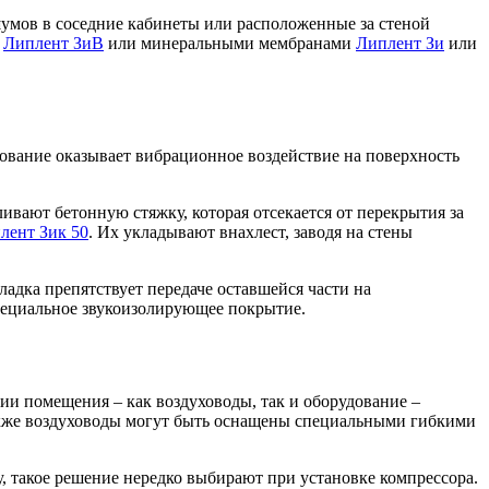
шумов в соседние кабинеты или расположенные за стеной
м
Липлент ЗиВ
или минеральными мембранами
Липлент Зи
или
дование оказывает вибрационное воздействие на поверхность
вают бетонную стяжку, которая отсекается от перекрытия за
лент Зик 50
. Их укладывают внахлест, заводя на стены
ладка препятствует передаче оставшейся части на
пециальное звукоизолирующее покрытие.
и помещения – как воздуховоды, так и оборудование –
акже воздуховоды могут быть оснащены специальными гибкими
 такое решение нередко выбирают при установке компрессора.