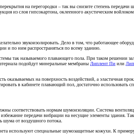
ерекрытия на перегородки – так вы снизите степень передачи 
рукция из слоя гипсокартона, оклеенного акустическим войлоко
елательно звукоизолировать. Дело в том, что работающее обору
ции и по ним распространяться по всему зданию.
емы так называемого плавающего пола. При таком решении зали
 материала подойдут минеральные мембраны
Липлент Пи
или
Лип
сть оказываемых на поверхность воздействий, а эластичная прок
ировать в кабинете плавающий пол, достаточно использовать с
лжны соответствовать нормам шумоизоляции. Система вентиляци
 избежание передачи вибрации на несущие элементы здания. Т
ь шума от воздушного потока.
нета используют специальные шумозащитные кожухи. К примеру,