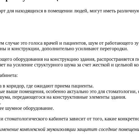
рт для находящихся в помещении людей, могут иметь различную
ем случае это голоса врачей и пациентов, шум от работающего з
ы и конструкции, дополнительно усиливают перегородки.
ющего оборудования на конструкцию здания, распространяется по
ет на усиление структурного шума за счет жесткой и цельной к
абинета:
а в коридор, где ожидают приема пациенты.
ные выше помещения, особенно актуально это для стоматологии
шума, передающегося на конструктивные элементы здания.
.
лее шумное оборудование.
 стоматологического кабинета зависит от того, какие конкретн
менение комплексной звукоизоляции защитит соседние помещен