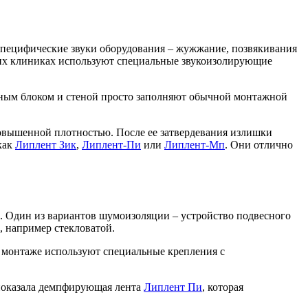
 специфические звуки оборудования – жужжание, позвякивания
ких клиниках используют специальные звукоизолирующие
ерным блоком и стеной просто заполняют обычной монтажной
овышенной плотностью. После ее затвердевания излишки
как
Липлент Зик
,
Липлент-Пи
или
Липлент-Мп
. Они отлично
. Один из вариантов шумоизоляции – устройство подвесного
 например стекловатой.
и монтаже используют специальные крепления с
 показала демпфирующая лента
Липлент Пи
, которая