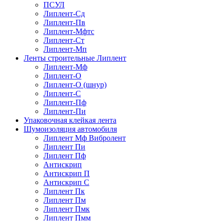
ПСУЛ
Липлент-Сд
Липлент-Пв
Липлент-Мфтс
Липлент-Ст
Липлент-Мп
Ленты строительные Липлент
Липлент-Мф
Липлент-О
Липлент-О (шнур)
Липлент-С
Липлент-Пф
Липлент-Пи
Упаковочная клейкая лента
Шумоизоляция автомобиля
Липлент Мф Вибролент
Липлент Пи
Липлент Пф
Антискрип
Антискрип П
Антискрип С
Липлент Пк
Липлент Пм
Липлент Пмк
Липлент Пмм