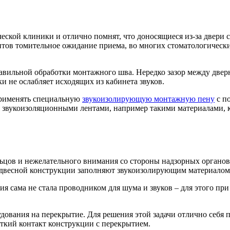
ческой клиники и отлично помнят, что доносящиеся из-за двери
ентов томительное ожидание приема, во многих стоматологичес
правильной обработки монтажного шва. Нередко зазор между дв
и не ослабляет исходящих из кабинета звуков.
применять специальную
звукоизолирующую монтажную пену
с п
я звукоизоляционными лентами, например такими материалами, 
ьцов и нежелательного внимания со стороны надзорных органов
двесной конструкции заполняют звукоизолирующим материалом,
я сама не стала проводником для шума и звуков – для этого пр
дования на перекрытие. Для решения этой задачи отлично себя
сткий контакт конструкции с перекрытием.