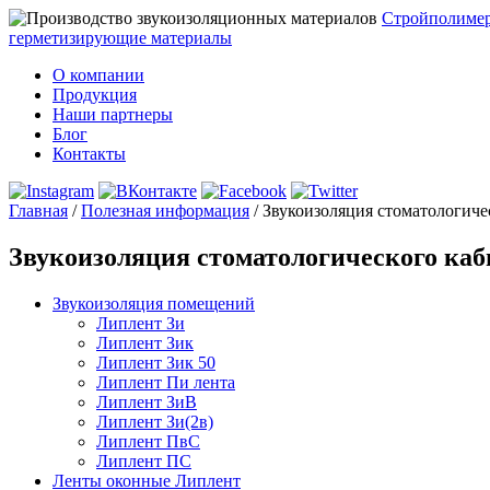
Стройполиме
герметизирующие материалы
О компании
Продукция
Наши партнеры
Блог
Контакты
Главная
/
Полезная информация
/
Звукоизоляция стоматологиче
Звукоизоляция стоматологического каб
Звукоизоляция помещений
Липлент Зи
Липлент Зик
Липлент Зик 50
Липлент Пи лента
Липлент ЗиВ
Липлент Зи(2в)
Липлент ПвC
Липлент ПС
Ленты оконные Липлент