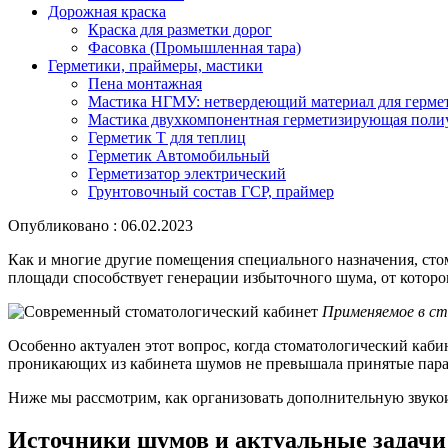
Дорожная краска
Краска для разметки дорог
Фасовка (Промышленная тара)
Герметики, праймеры, мастики
Пена монтажная
Мастика НГМУ: нетвердеющий материал для герме
Мастика двухкомпонентная герметизирующая поли
Герметик Т для теплиц
Герметик Автомобильный
Герметизатор электрический
Грунтовочный состав ГСР, праймер
Опубликовано : 06.02.2023
Как и многие другие помещения специального назначения, сто
площади способствует генерации избыточного шума, от которо
Применяемое в ст
Особенно актуален этот вопрос, когда стоматологический каб
проникающих из кабинета шумов не превышала принятые пар
Ниже мы рассмотрим, как организовать дополнительную звукои
Источники шумов и актуальные задачи 