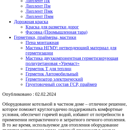
Липлент Пк
Липлент Пм
Липлент Пмк
Липлент Пмм
Дорожная краска
Краска для разметки дорог
Фасовка (Промышленная тара)
Герметики, праймеры, мастики
Пена монтажная
Мастика НГМУ: нетвердеющий материал для
герметизации
Мастика двухкомпонентная герметизирующая
полиуретановая «Уремаст»
Герметик Т для теплиц
Герметик Автомобильный
Герметизатор электрический
Грунтовочный состав ГСР, праймер
Опубликовано : 02.02.2024
Оборудование котельной в частном доме – отличное решение,
которое поможет круглогодично поддерживать комфортные
условия, обеспечит горячей водой, избавит от потребности в
применении непрактичного и затратного печного отопления.
В то же время, используемое для отопления оборудование