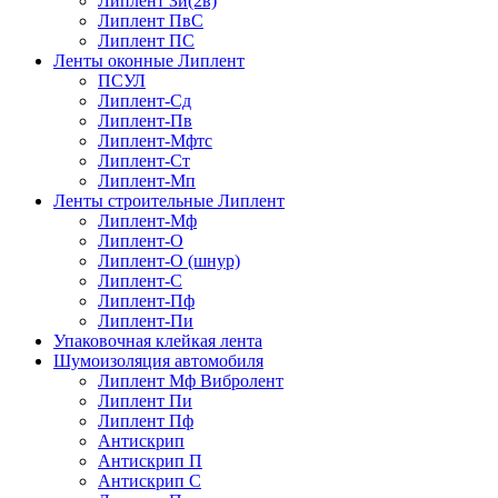
Липлент Зи(2в)
Липлент ПвC
Липлент ПС
Ленты оконные Липлент
ПСУЛ
Липлент-Сд
Липлент-Пв
Липлент-Мфтс
Липлент-Ст
Липлент-Мп
Ленты строительные Липлент
Липлент-Мф
Липлент-О
Липлент-О (шнур)
Липлент-С
Липлент-Пф
Липлент-Пи
Упаковочная клейкая лента
Шумоизоляция автомобиля
Липлент Мф Вибролент
Липлент Пи
Липлент Пф
Антискрип
Антискрип П
Антискрип С