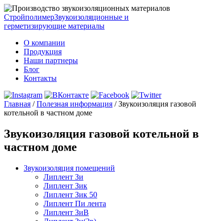
Стройполимер
Звукоизоляционные и
герметизирующие материалы
О компании
Продукция
Наши партнеры
Блог
Контакты
Главная
/
Полезная информация
/
Звукоизоляция газовой
котельной в частном доме
Звукоизоляция газовой котельной в
частном доме
Звукоизоляция помещений
Липлент Зи
Липлент Зик
Липлент Зик 50
Липлент Пи лента
Липлент ЗиВ