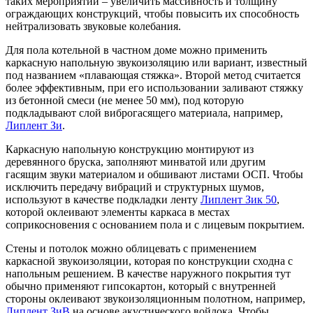
таких мероприятий – увеличить массивность и толщину
ограждающих конструкций, чтобы повысить их способность
нейтрализовать звуковые колебания.
Для пола котельной в частном доме можно применить
каркасную напольную звукоизоляцию или вариант, известный
под названием «плавающая стяжка». Второй метод считается
более эффективным, при его использовании заливают стяжку
из бетонной смеси (не менее 50 мм), под которую
подкладывают слой виброгасящего материала, например,
Липлент Зи
.
Каркасную напольную конструкцию монтируют из
деревянного бруска, заполняют минватой или другим
гасящим звуки материалом и обшивают листами ОСП. Чтобы
исключить передачу вибраций и структурных шумов,
используют в качестве подкладки ленту
Липлент Зик 50
,
которой оклеивают элементы каркаса в местах
соприкосновения с основанием пола и с лицевым покрытием.
Стены и потолок можно облицевать с применением
каркасной звукоизоляции, которая по конструкции сходна с
напольным решением. В качестве наружного покрытия тут
обычно применяют гипсокартон, который с внутренней
стороны оклеивают звукоизоляционным полотном, например,
Липлент ЗиВ
на основе акустического войлока. Чтобы