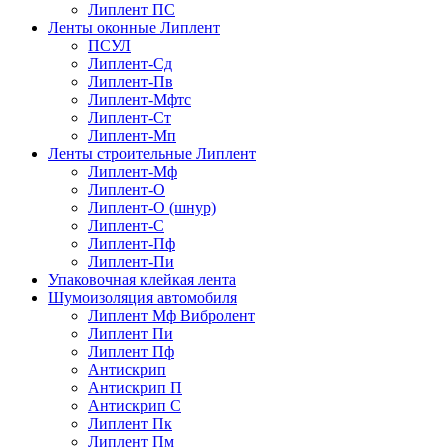
Липлент ПС
Ленты оконные Липлент
ПСУЛ
Липлент-Сд
Липлент-Пв
Липлент-Мфтс
Липлент-Ст
Липлент-Мп
Ленты строительные Липлент
Липлент-Мф
Липлент-О
Липлент-О (шнур)
Липлент-С
Липлент-Пф
Липлент-Пи
Упаковочная клейкая лента
Шумоизоляция автомобиля
Липлент Мф Вибролент
Липлент Пи
Липлент Пф
Антискрип
Антискрип П
Антискрип С
Липлент Пк
Липлент Пм