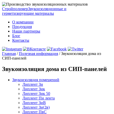
Стройполимер
Звукоизоляционные и
герметизирующие материалы
О компании
Продукция
Наши партнеры
Блог
Контакты
Главная
/
Полезная информация
/
Звукоизоляция дома из
СИП-панелей
Звукоизоляция дома из СИП-панелей
Звукоизоляция помещений
Липлент Зи
Липлент Зик
Липлент Зик 50
Липлент Пи лента
Липлент ЗиВ
Липлент Зи(2в)
Липлент ПвC