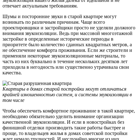
звукоизоляция вашего жилья далека от идеальной и не
отвечает актуальным требованиям.
Шумы и посторонние звуки в старой квартире могут
возникать по различным причинам. Чаще всего
проектировщики и застройщики просто не уделяли должного
внимания звукоизоляции. Ведь при массовой многоэтажной
застройке в определенные исторические периоды в
приоритете было количество сданных квадратных метров, а
не обеспечение комфорта проживания. Если же строители и
применяли некоторые звукоизоляционные материалы, то
часть из них буквально в течение нескольких десятков лет
приходила в негодность или существенно утрачивала свои
качества.
Квартиры в домах старой постройки могут отличаться
крайней изношенностью систем, и системы звукоизоляции в
том числе
Чтобы обеспечить комфортное проживание в такой квартире,
необходимо обязательно уделить внимание организации
качественной звукоизоляции. И если в новостройках без
финишной отделки производить такие работы быстрее и
проще, то владельцев жилья в домах советской постройки
ждет немало трудностей. И неслучайно многие из них