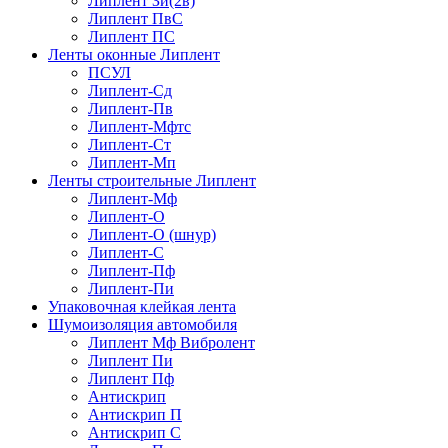
Липлент Зи(2в)
Липлент ПвC
Липлент ПС
Ленты оконные Липлент
ПСУЛ
Липлент-Сд
Липлент-Пв
Липлент-Мфтс
Липлент-Ст
Липлент-Мп
Ленты строительные Липлент
Липлент-Мф
Липлент-О
Липлент-О (шнур)
Липлент-С
Липлент-Пф
Липлент-Пи
Упаковочная клейкая лента
Шумоизоляция автомобиля
Липлент Мф Вибролент
Липлент Пи
Липлент Пф
Антискрип
Антискрип П
Антискрип С